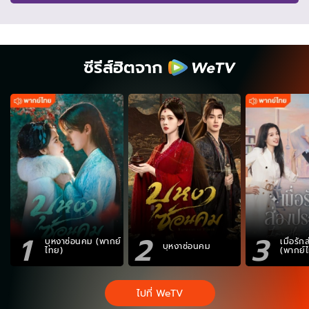
ซีรีส์ฮิตจาก
1
2
3
บุหงาซ่อนคม (พากย์
เมื่อรั
บุหงาซ่อนคม
ไทย)
(พากย์
ไปที่ WeTV