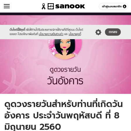
ดูดวง
เข้าสู่ระบบสมาชิก
หมวดอื่นๆ
//s.isanook.com/ho/0/ud/fxd/day/3_tue.jpg
Sanook
//s.isanook.com/sr/0/images/logo-
600
60
new-
sanook.png
เว็บไซต์นี้ใช้คุกกี้
เพื่อให้ท่านได้รับประสบการณ์การใช้งานที่ดีที่สุดบน เว็บไซต์
ตกลง
ของเรา โปรดศึกษาเพิ่มเติมที่
นโยบายความเป็นส่วนตัว
และ
นโยบายคุกกี้
ดูดวงรายวันสำหรับท่านที่เกิดวัน
อังคาร ประจำวันพฤหัสบดี ที่ 8
มิถุนายน 2560