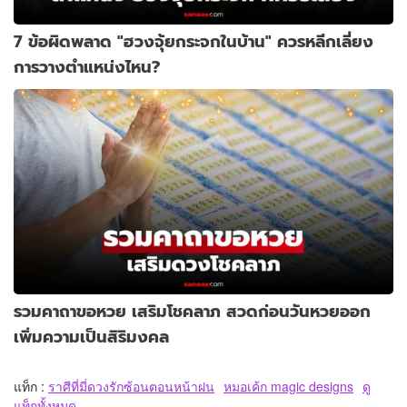
7 ข้อผิดพลาด "ฮวงจุ้ยกระจกในบ้าน" ควรหลีกเลี่ยง
การวางตำแหน่งไหน?
รวมคาถาขอหวย เสริมโชคลาภ สวดก่อนวันหวยออก
เพิ่มความเป็นสิริมงคล
แท็ก :
ราศีที่มี่ดวงรักซ้อนตอนหน้าฝน
หมอเค้ก magic designs
ดู
แท็กทั้งหมด