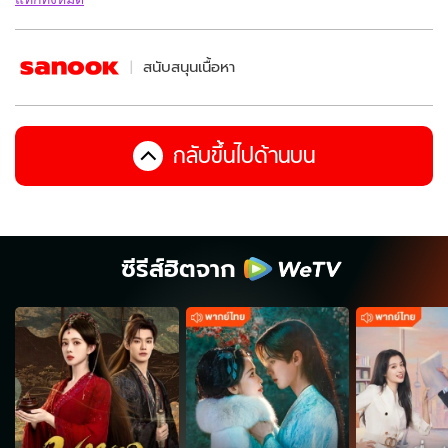
สนับสนุนเนื้อหา
กลับขึ้นไปด้านบน
ซีรีส์ฮิตจาก