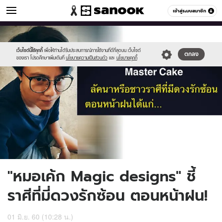
ดูดวง
เข้าสู่ระบบสมาชิก
หมวดอื่นๆ
//s.isanook.com/ho/0/ud/23/118281/ch.jpg
Sanook
//s.isanook.com/sr/0/images/logo-
600
60
new-
sanook.png
เว็บไซต์นี้ใช้คุกกี้
เพื่อให้ท่านได้รับประสบการณ์การใช้งานที่ดีที่สุดบน เว็บไซต์
ตกลง
ของเรา โปรดศึกษาเพิ่มเติมที่
นโยบายความเป็นส่วนตัว
และ
นโยบายคุกกี้
"หมอเค้ก Magic designs" ชี้
ราศีที่มี่ดวงรักซ้อน ตอนหน้าฝน!
01 มิ.ย. 60 (10:28 น.)