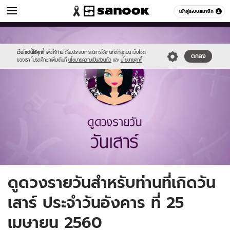
ดูดวง
เข้าสู่ระบบสมาชิก
หมวดอื่นๆ
//s.isanook.com/ho/0/ud/fxd/day/7_sat.jpg
Sanook
//s.isanook.com/sr/0/images/logo-
600
60
new-
sanook.png
เว็บไซต์นี้ใช้คุกกี้
เพื่อให้ท่านได้รับประสบการณ์การใช้งานที่ดีที่สุดบน เว็บไซต์
ตกลง
ของเรา โปรดศึกษาเพิ่มเติมที่
นโยบายความเป็นส่วนตัว
และ
นโยบายคุกกี้
ดูดวงรายวันสำหรับท่านที่เกิดวัน
เสาร์ ประจำวันอังคาร ที่ 25
เมษายน 2560