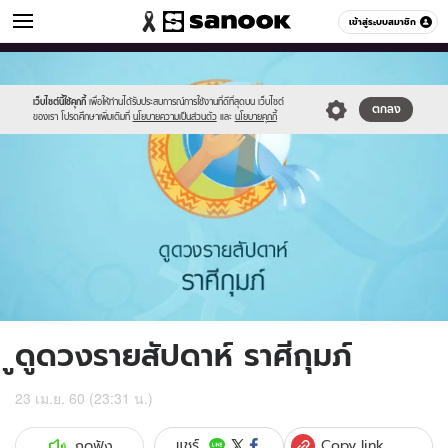
ดูดวง
เข้าสู่ระบบสมาชิก
หมวดอื่นๆ
//s.isanook.com/ho/0/ud/fxd/week/011_aquarius.jpg
Sanook
//s.isanook.com/sr/0/images/logo-
600
60
new-
sanook.png
เว็บไซต์นี้ใช้คุกกี้
เพื่อให้ท่านได้รับประสบการณ์การใช้งานที่ดีที่สุดบน เว็บไซต์
ตกลง
ของเรา โปรดศึกษาเพิ่มเติมที่
นโยบายความเป็นส่วนตัว
และ
นโยบายคุกกี้
ูดูดวงรายสัปดาห์ ราศีกุมภ์
23 เม.ย. 60 (23:31 น.)
Copy link
แชร์
กดฟัง