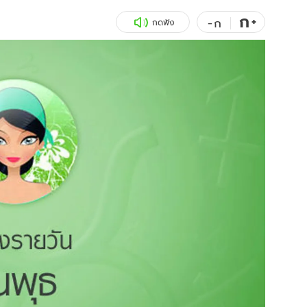
ก
สุขภาพ
+
ดูทีวี
-
ก
กดฟัง
เที่ยว-กิน
WeTV
Tasteful Thailand
Exclusive
Sanook Choice
นิยาย
ยลได้ที่
ร่วมงานกับเ