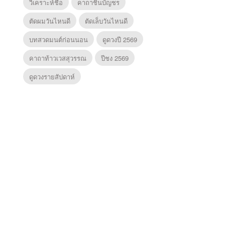
วิเคราะห์ชื่อ
คาถาชินบัญชร
ตัดผมวันไหนดี
ตัดเล็บวันไหนดี
บทสวดมนต์ก่อนนอน
ดูดวงปี 2569
คาถาท้าวเวสสุวรรณ
ปีชง 2569
ดูดวงรายสัปดาห์