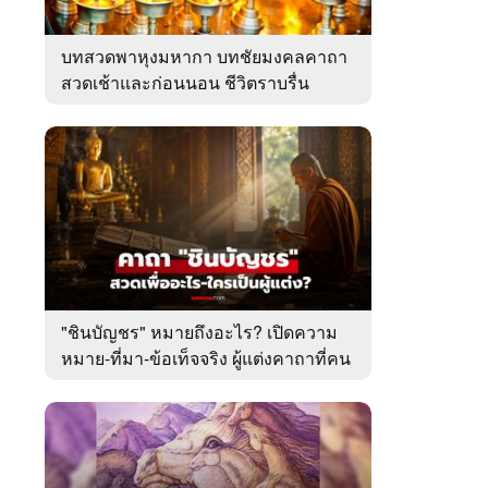
บทสวดพาหุงมหากา บทชัยมงคลคาถา
สวดเช้าและก่อนนอน ชีวิตราบรื่น
"ชินบัญชร" หมายถึงอะไร? เปิดความ
หมาย-ที่มา-ข้อเท็จจริง ผู้แต่งคาถาที่คน
ไทยคุ้นเคย