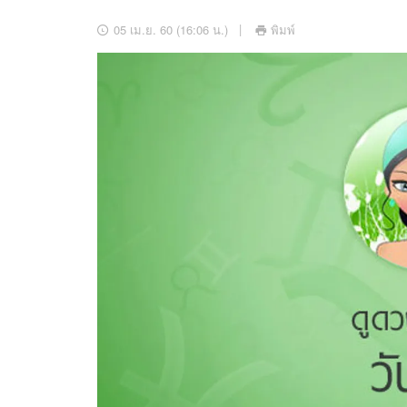
อัปเดตจีน
05 เม.ย. 60 (16:06 น.)
พิมพ์
เช็กข่าวชัวร์
ติดตามสนุกโซเชี
ดาวน์โหลดสนุกแอปฟรี
สงวนลิขสิทธิ์ ©
2569
บริษัท อิมเมจ ฟิวเจอร์ (ประเทศไทย) จำกัด