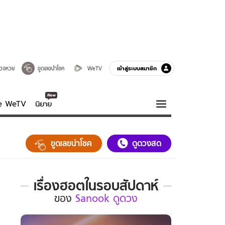
เข้าสู่ระบบสมาชิก
วจหวย
ขูดเลขนำโชค
WeTV
ve WeTV
นิยาย
รบรส
ความรู้รอบตัว
ขูดเลขนำโชค
ดูดวงสด
ฮาวทู
กูรู-รอบรู้
เรื่องฮอตในรอบสัปดาห์
เรื่อง
ของ
Sanook ดูดวง
ฮอต
ใน
รอบ