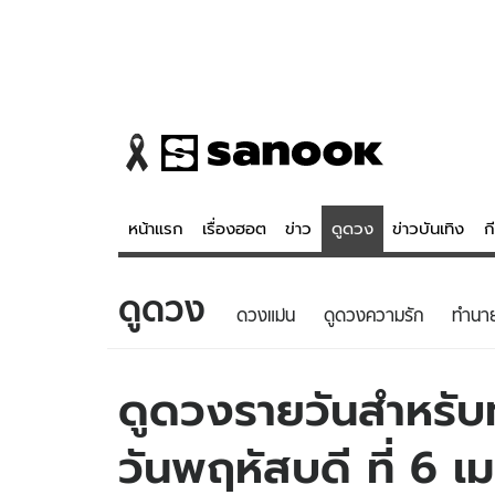
หน้าแรก
เรื่องฮอต
ข่าว
ดูดวง
ข่าวบันเทิง
ก
ดูดวง
ข่าว
ดูดวง - 
ดวงแม่น
ดูดวงความรัก
ทํานา
เรื่องฮอต
ดูดวง
ข่าว
หวยไทย
ดูดวงรายวันสำหรับท่
ข่าวบันเทิง
สถิติหวยไท
วันพฤหัสบดี ที่ 6 
ข่าวกีฬา
หวยลาว
ข่าวเศรษฐกิจ