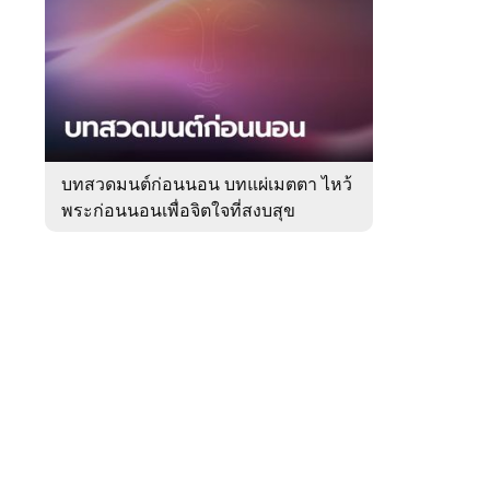
สัปดาห์
ของ
Sanook
ดูด
 WeTV
วง
บทสวดมนต์ก่อนนอน บทแผ่เมตตา ไหว้
พระก่อนนอนเพื่อจิตใจที่สงบสุข
ติดต่อโฆษณา
tencentthbd
sales@tencent.co.th
รา
ร้องเรียนเนื้อหาไม่เหมาะสม
แนะนำติชม แจ้งปัญหาการใช้งาน