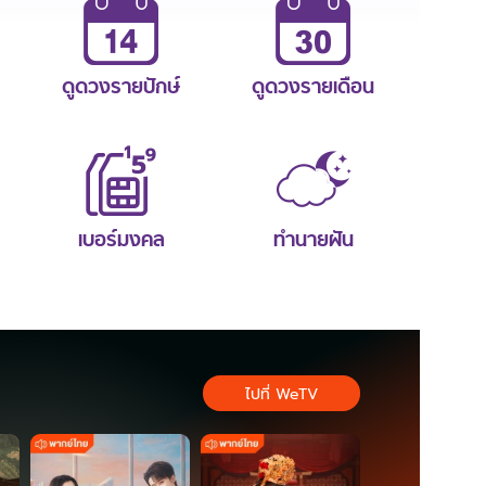
ดูดวงรายปักษ์
ดูดวงรายเดือน
เบอร์มงคล
ทำนายฝัน
ไปที่ WeTV