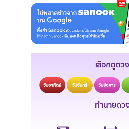
เลือกดูดวง
วัน
อาทิตย์
วัน
จันทร์
วัน
อังคาร
ทำนายดวงช