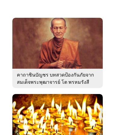
คาถาชินบัญชร บทสวดป้องกันภัยจาก
สมเด็จพระพุฒาจารย์ โต พรหมรังสี