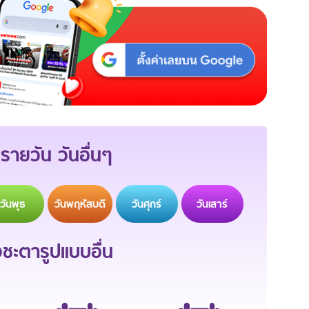
รายวัน วันอื่นๆ
วัน
พุธ
วัน
พฤหัสบดี
วัน
ศุกร์
วัน
เสาร์
ะตารูปแบบอื่น