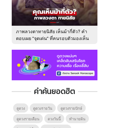
ภาพลวงตาทายนิสัย เห็นม้ากี่ตัว? คำ
ตอบเผย "จุดเด่น" ที่คนรอบตัวมองเห็น
ในตัวคุณ
คำค้นยอดฮิต
ดูดวง
ดูดวงรายวัน
ดูดวงรายปักษ์
ดูดวงรายเดือน
ดวงวันนี้
ทํานายฝัน