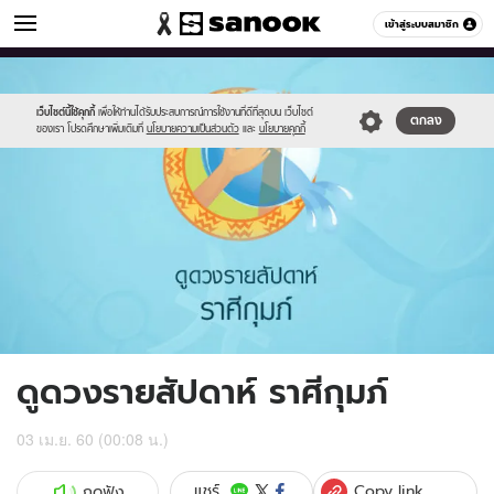
ดูดวง
เข้าสู่ระบบสมาชิก
หมวดอื่นๆ
//s.isanook.com/ho/0/ud/fxd/week/011_aquarius.jpg
Sanook
//s.isanook.com/sr/0/images/logo-
600
60
new-
sanook.png
เว็บไซต์นี้ใช้คุกกี้
เพื่อให้ท่านได้รับประสบการณ์การใช้งานที่ดีที่สุดบน เว็บไซต์
ตกลง
ของเรา โปรดศึกษาเพิ่มเติมที่
นโยบายความเป็นส่วนตัว
และ
นโยบายคุกกี้
ดูดวงรายสัปดาห์ ราศีกุมภ์
03 เม.ย. 60 (00:08 น.)
Copy link
แชร์
กดฟัง