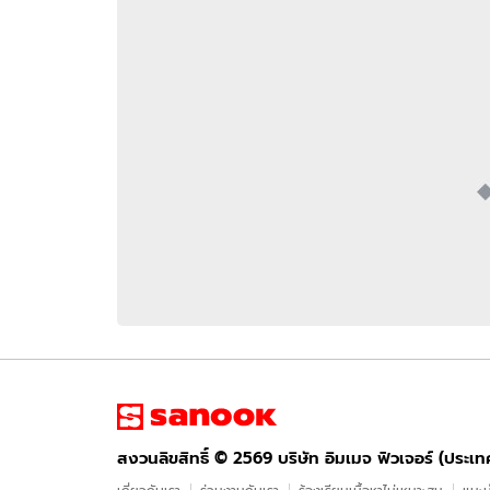
อัปเดตจีน
เช็กข่าวชัวร์
ติดตามสนุกโซเชี
ดาวน์โหลดสนุกแอปฟรี
สงวนลิขสิทธิ์ ©
2569
บริษัท อิมเมจ ฟิวเจอร์ (ประเทศไทย) จำกัด
สงวนลิขสิทธิ์ ©
2569
บริษัท อิมเมจ ฟิวเจอร์ (ประเ