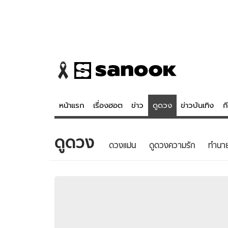
หน้าแรก
เรื่องฮอต
ข่าว
ดูดวง
ข่าวบันเทิง
ก
ดูดวง
ข่าว
ดูดวง - 
ดวงแม่น
ดูดวงความรัก
ทํานา
เรื่องฮอต
ดูดวง
ข่าว
หวยไทย
ข่าวบันเทิง
สถิติหวยไท
ข่าวกีฬา
หวยลาว
ข่าวเศรษฐกิจ