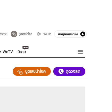
เข้าสู่ระบบสมาชิก
วจหวย
ขูดเลขนำโชค
WeTV
ve WeTV
นิยาย
รบรส
ความรู้รอบตัว
ขูดเลขนำโชค
ดูดวงสด
ฮาวทู
กูรู-รอบรู้