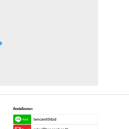
 WeTV
ติดต่อโฆษณา
tencentthbd
sales@tencent.co.th
รา
ร้องเรียนเนื้อหาไม่เหมาะสม
แนะนำติชม แจ้งปัญหาการใช้งาน
ติดต่อโฆษณา
tencentthbd
Add