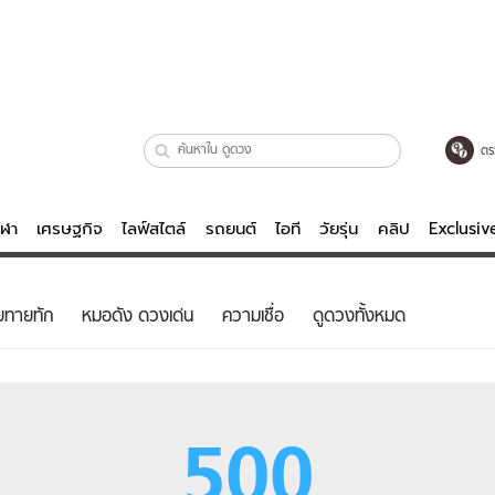
ตร
ีฬา
เศรษฐกิจ
ไลฟ์สไตล์
รถยนต์
ไอที
วัยรุ่น
คลิป
Exclusi
ตรวจหวย
ไลฟ์สไตล์
บันเทิงค
ยทายทัก
หมอดัง ดวงเด่น
ความเชื่อ
ดูดวงทั้งหมด
ผู้หญิง
หนัง-ละคร
ผู้ชาย
เพลง
ย
วัยรุ่น
เกมส์
500
ไอที
คลิป
รถยนต์
พอดแคสต์