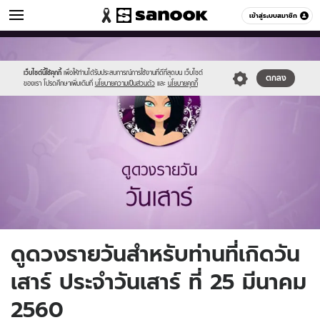
ดูดวง
เข้าสู่ระบบสมาชิก
หมวดอื่นๆ
//s.isanook.com/ho/0/ud/fxd/day/7_sat.jpg
Sanook
//s.isanook.com/sr/0/images/logo-
600
60
new-
sanook.png
เว็บไซต์นี้ใช้คุกกี้
เพื่อให้ท่านได้รับประสบการณ์การใช้งานที่ดีที่สุดบน เว็บไซต์
ตกลง
ของเรา โปรดศึกษาเพิ่มเติมที่
นโยบายความเป็นส่วนตัว
และ
นโยบายคุกกี้
ดูดวงรายวันสำหรับท่านที่เกิดวัน
เสาร์ ประจำวันเสาร์ ที่ 25 มีนาคม
2560