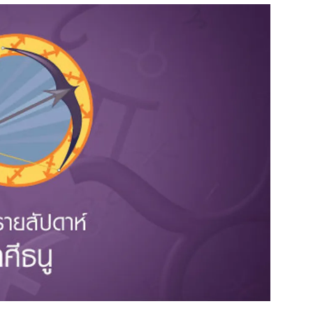
สุขภาพ
ดูทีวี
เที่ยว-กิน
WeTV
Tasteful Thailand
Exclusive
Sanook Choice
นิยาย
ยลได้ที่
ร่วมงานกับเ