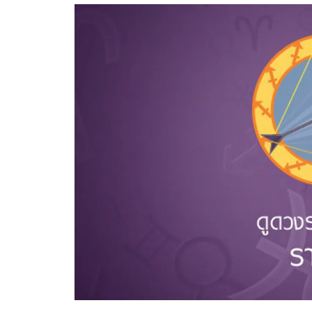
อัปเดตจีน
เช็กข่าวชัวร์
ติดตามสนุกโซเชี
ดาวน์โหลดสนุกแอปฟรี
สงวนลิขสิทธิ์ ©
2569
บริษัท อิมเมจ ฟิวเจอร์ (ประเทศไทย) จำกัด