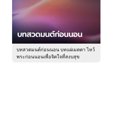
สัปดาห์
ของ
Sanook
ดูด
 WeTV
วง
บทสวดมนต์ก่อนนอน บทแผ่เมตตา ไหว้
พระก่อนนอนเพื่อจิตใจที่สงบสุข
ติดต่อโฆษณา
tencentthbd
sales@tencent.co.th
รา
ร้องเรียนเนื้อหาไม่เหมาะสม
แนะนำติชม แจ้งปัญหาการใช้งาน