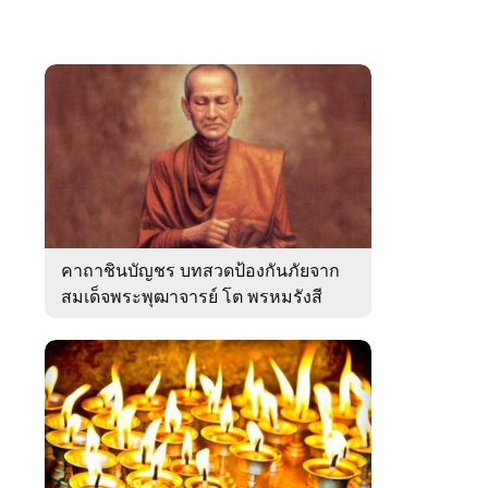
คาถาชินบัญชร บทสวดป้องกันภัยจาก
สมเด็จพระพุฒาจารย์ โต พรหมรังสี