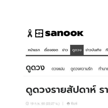
หน้าแรก
เรื่องฮอต
ข่าว
ดูดวง
ข่าวบันเทิง
ก
ดูดวง
ข่าว
ดูดวง - 
ดวงแม่น
ดูดวงความรัก
ทํานา
เรื่องฮอต
ดูดวง
ข่าว
หวยไทย
ดูดวงรายสัปดาห์ รา
ข่าวบันเทิง
สถิติหวยไท
ข่าวกีฬา
หวยลาว
19 ก.พ. 60 (23:27 น.)
พิมพ์
ข่าวเศรษฐกิจ