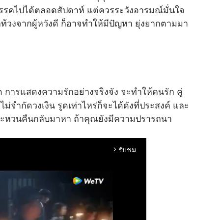
ปสรรคไปได้ตลอดสัปดาห์ แต่ควรระวังอารมณ์มั่นใจ
ักท้วงจากผู้หวังดี ก็อาจทำให้มีปัญหา ยุ่งยากตามมา
ด การแสดงความรักอย่างจริงจัง จะทำให้คนรัก คู่
ไม่จำกั
ดวง
เงิน รูดเท่าไหร่ก็จะได้ดังที่ประสงค์ และ
ใจจะหวนคืนกลับมาหา ถ้าคุณยังมีความปรารถนา
รับชม
arrow_forward_ios