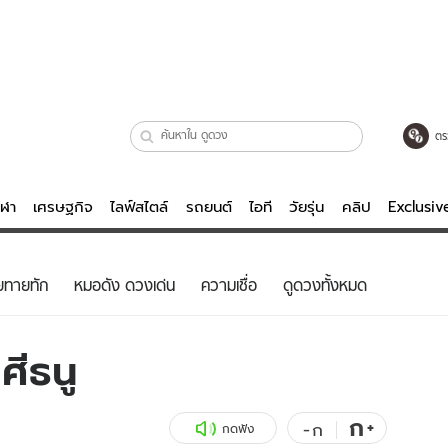
ตร
ีฬา
เศรษฐกิจ
ไลฟ์สไตล์
รถยนต์
ไอที
วัยรุ่น
คลิป
Exclusi
ตรวจหวย
ไลฟ์สไตล์
บันเทิงค
ยทายทัก
หมอดัง ดวงเด่น
ความเชื่อ
ดูดวงทั้งหมด
ผู้หญิง
หนัง-ละคร
ผู้ชาย
เพลง
ศีธนู
ย
วัยรุ่น
เกมส์
ไอที
คลิป
ก
+
-
ก
กดฟัง
รถยนต์
พอดแคสต์