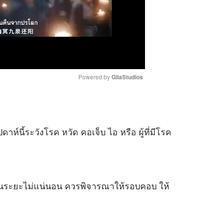
Powered by 
GliaStudios
M
u
ห์นี้ระวังโรค หวัด คอเจ็บ ไอ หรือ ผู้ที่มีโรค
t
e
ระยะไม่แน่นอน ควรพิจารณาให้รอบคอบ ให้