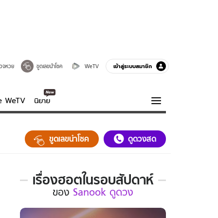
เข้าสู่ระบบสมาชิก
วจหวย
ขูดเลขนำโชค
WeTV
ve WeTV
นิยาย
รบรส
ความรู้รอบตัว
ขูดเลขนำโชค
ดูดวงสด
ฮาวทู
กูรู-รอบรู้
เรื่องฮอตในรอบสัปดาห์
เรื่อง
ของ
Sanook ดูดวง
ฮอต
ใน
รอบ