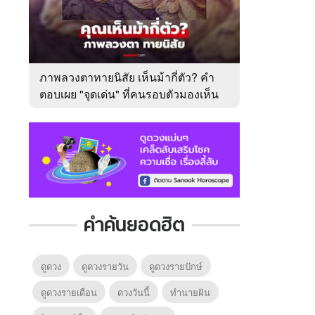
ภาพลวงตาทายนิสัย เห็นม้ากี่ตัว? คำ
ตอบเผย "จุดเด่น" ที่คนรอบตัวมองเห็น
ในตัวคุณ
คำค้นยอดฮิต
ดูดวง
ดูดวงรายวัน
ดูดวงรายปักษ์
ดูดวงรายเดือน
ดวงวันนี้
ทํานายฝัน