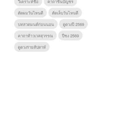
วิเคราะห์ชื่อ
คาถาชินบัญชร
ตัดผมวันไหนดี
ตัดเล็บวันไหนดี
บทสวดมนต์ก่อนนอน
ดูดวงปี 2569
คาถาท้าวเวสสุวรรณ
ปีชง 2569
ดูดวงรายสัปดาห์