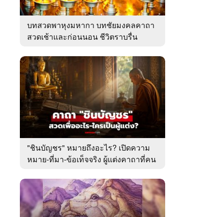
บทสวดพาหุงมหากา บทชัยมงคลคาถา
สวดเช้าและก่อนนอน ชีวิตราบรื่น
"ชินบัญชร" หมายถึงอะไร? เปิดความ
หมาย-ที่มา-ข้อเท็จจริง ผู้แต่งคาถาที่คน
ไทยคุ้นเคย