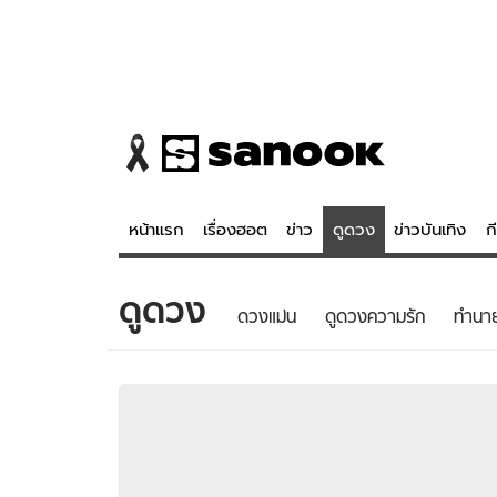
หน้าแรก
เรื่องฮอต
ข่าว
ดูดวง
ข่าวบันเทิง
ก
ดูดวง
ข่าว
ดูดวง - 
ดวงแม่น
ดูดวงความรัก
ทํานา
เรื่องฮอต
ดูดวง
ข่าว
หวยไทย
ข่าวบันเทิง
สถิติหวยไท
ข่าวกีฬา
หวยลาว
ข่าวเศรษฐกิจ