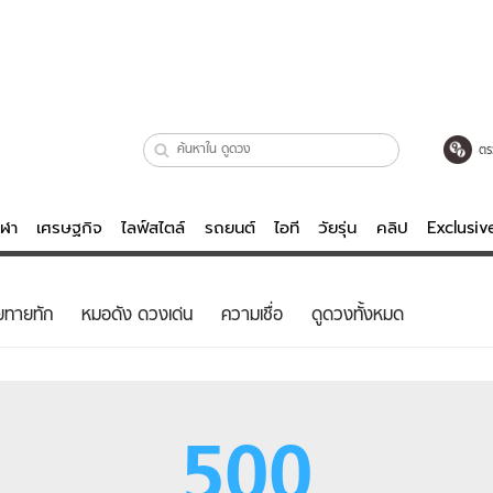
ตร
ีฬา
เศรษฐกิจ
ไลฟ์สไตล์
รถยนต์
ไอที
วัยรุ่น
คลิป
Exclusi
ตรวจหวย
ไลฟ์สไตล์
บันเทิงค
ยทายทัก
หมอดัง ดวงเด่น
ความเชื่อ
ดูดวงทั้งหมด
ผู้หญิง
หนัง-ละคร
ผู้ชาย
เพลง
ย
วัยรุ่น
เกมส์
500
ไอที
คลิป
รถยนต์
พอดแคสต์