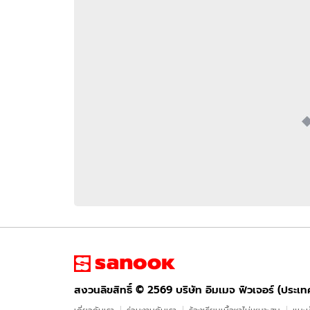
อัปเดตจีน
เช็กข่าวชัวร์
ติดตามสนุกโซเชี
ดาวน์โหลดสนุกแอปฟรี
สงวนลิขสิทธิ์ ©
2569
บริษัท อิมเมจ ฟิวเจอร์ (ประเทศไทย) จำกัด
สงวนลิขสิทธิ์ ©
2569
บริษัท อิมเมจ ฟิวเจอร์ (ประเ