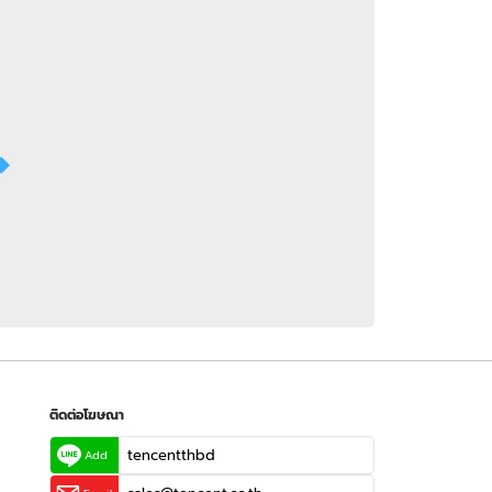
 WeTV
ติดต่อโฆษณา
tencentthbd
sales@tencent.co.th
รา
ร้องเรียนเนื้อหาไม่เหมาะสม
แนะนำติชม แจ้งปัญหาการใช้งาน
ติดต่อโฆษณา
tencentthbd
Add