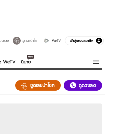
เข้าสู่ระบบสมาชิก
วจหวย
ขูดเลขนำโชค
WeTV
ve WeTV
นิยาย
รบรส
ความรู้รอบตัว
ขูดเลขนำโชค
ดูดวงสด
ฮาวทู
กูรู-รอบรู้