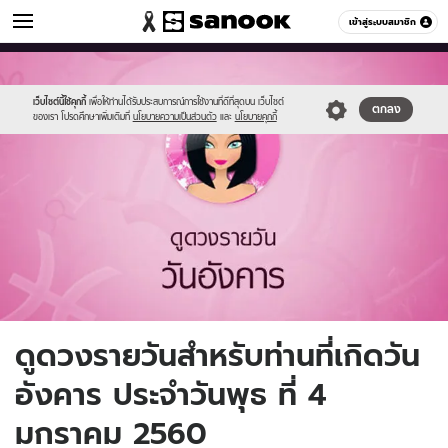
ดูดวง
เข้าสู่ระบบสมาชิก
หมวดอื่นๆ
//s.isanook.com/ho/0/ud/fxd/day/3_tue.jpg
Sanook
//s.isanook.com/sr/0/images/logo-
600
60
new-
sanook.png
เว็บไซต์นี้ใช้คุกกี้
เพื่อให้ท่านได้รับประสบการณ์การใช้งานที่ดีที่สุดบน เว็บไซต์
ตกลง
ของเรา โปรดศึกษาเพิ่มเติมที่
นโยบายความเป็นส่วนตัว
และ
นโยบายคุกกี้
ดูดวงรายวันสำหรับท่านที่เกิดวัน
อังคาร ประจำวันพุธ ที่ 4
มกราคม 2560