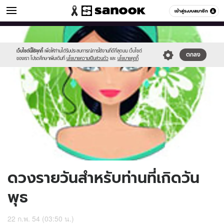
ดูดวง
เข้าสู่ระบบสมาชิก
หมวดอื่นๆ
//s.isanook.com/ho/0/ud/2/10749/170-
Sanook
//s.isanook.com/sr/0/images/logo-
600
60
wed.jpg
new-
sanook.png
เว็บไซต์นี้ใช้คุกกี้
เพื่อให้ท่านได้รับประสบการณ์การใช้งานที่ดีที่สุดบน เว็บไซต์
ตกลง
ของเรา โปรดศึกษาเพิ่มเติมที่
นโยบายความเป็นส่วนตัว
และ
นโยบายคุกกี้
ดวงรายวันสำหรับท่านที่เกิดวัน
พุธ
22 ก.พ. 54 (03:50 น.)