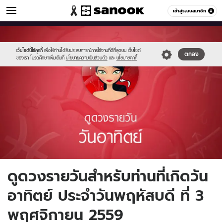
ดูดวง
เข้าสู่ระบบสมาชิก
หมวดอื่นๆ
//s.isanook.com/ho/0/ud/fxd/day/1_sun.jpg
Sanook
//s.isanook.com/sr/0/images/logo-
600
60
new-
sanook.png
เว็บไซต์นี้ใช้คุกกี้
เพื่อให้ท่านได้รับประสบการณ์การใช้งานที่ดีที่สุดบน เว็บไซต์
ตกลง
ของเรา โปรดศึกษาเพิ่มเติมที่
นโยบายความเป็นส่วนตัว
และ
นโยบายคุกกี้
ดูดวงรายวันสำหรับท่านที่เกิดวัน
อาทิตย์ ประจำวันพฤหัสบดี ที่ 3
พฤศจิกายน 2559