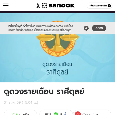
ดูดวง
เข้าสู่ระบบสมาชิก
หมวดอื่นๆ
//s.isanook.com/ho/0/ud/fxd/month/07_libra.jpg
Sanook
//s.isanook.com/sr/0/images/logo-
600
60
new-
sanook.png
เว็บไซต์นี้ใช้คุกกี้
เพื่อให้ท่านได้รับประสบการณ์การใช้งานที่ดีที่สุดบน เว็บไซต์
ตกลง
ของเรา โปรดศึกษาเพิ่มเติมที่
นโยบายความเป็นส่วนตัว
และ
นโยบายคุกกี้
ดูดวงรายเดือน ราศีตุลย์
31 ต.ค. 59 (15:04 น.)
Copy link
แชร์
กดฟัง