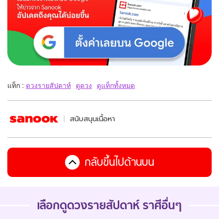
แท็ก :
ดวงรายสัปดาห์
ดูดวง
ดูแท็กทั้งหมด
สนับสนุนเนื้อหา
กลับขึ้นไปด้านบน
เลือกดู
ดวงรายสัปดาห์
ราศีอื่นๆ