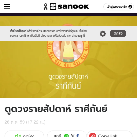
ดูดวง
เข้าสู่ระบบสมาชิก
หมวดอื่นๆ
//s.isanook.com/ho/0/ud/fxd/week/06_virgo.jpg
Sanook
//s.isanook.com/sr/0/images/logo-
600
60
new-
sanook.png
เว็บไซต์นี้ใช้คุกกี้
เพื่อให้ท่านได้รับประสบการณ์การใช้งานที่ดีที่สุดบน เว็บไซต์
ตกลง
ของเรา โปรดศึกษาเพิ่มเติมที่
นโยบายความเป็นส่วนตัว
และ
นโยบายคุกกี้
ดูดวงรายสัปดาห์ ราศีกันย์
28 ต.ค. 59 (17:22 น.)
Copy link
แชร์
กดฟัง