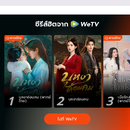
ซีรีส์ฮิตจาก
1
2
3
บุหงาซ่อนคม (พากย์
เมื่อรั
บุหงาซ่อนคม
ไทย)
(พากย์
ไปที่ WeTV