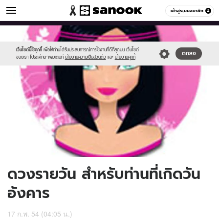
ดูดวง
เข้าสู่ระบบสมาชิก
หมวดอื่นๆ
//s.isanook.com/ho/0/ud/2/10617/170-
Sanook
//s.isanook.com/sr/0/images/logo-
600
60
tue.jpg
new-
sanook.png
เว็บไซต์นี้ใช้คุกกี้
เพื่อให้ท่านได้รับประสบการณ์การใช้งานที่ดีที่สุดบน เว็บไซต์
ตกลง
ของเรา โปรดศึกษาเพิ่มเติมที่
นโยบายความเป็นส่วนตัว
และ
นโยบายคุกกี้
ดวงรายวัน สำหรับท่านที่เกิดวัน
อังคาร
17 ก.พ. 54 (04:05 น.)