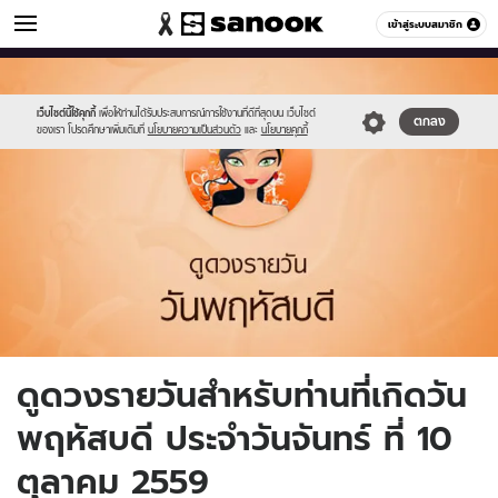
ดูดวง
เข้าสู่ระบบสมาชิก
หมวดอื่นๆ
//s.isanook.com/ho/0/ud/fxd/day/5_thu.jpg
Sanook
//s.isanook.com/sr/0/images/logo-
600
60
new-
sanook.png
เว็บไซต์นี้ใช้คุกกี้
เพื่อให้ท่านได้รับประสบการณ์การใช้งานที่ดีที่สุดบน เว็บไซต์
ตกลง
ของเรา โปรดศึกษาเพิ่มเติมที่
นโยบายความเป็นส่วนตัว
และ
นโยบายคุกกี้
ดูดวงรายวันสำหรับท่านที่เกิดวัน
พฤหัสบดี ประจำวันจันทร์ ที่ 10
ตุลาคม 2559