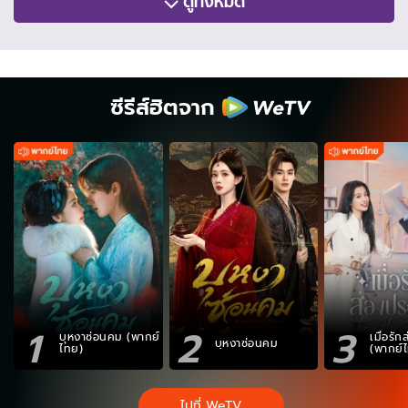
ดูทั้งหมด
ซีรีส์ฮิตจาก
1
2
3
บุหงาซ่อนคม (พากย์
เมื่อรั
บุหงาซ่อนคม
ไทย)
(พากย์
ไปที่ WeTV