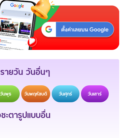
รายวัน วันอื่นๆ
วัน
พุธ
วัน
พฤหัสบดี
วัน
ศุกร์
วัน
เสาร์
ะตารูปแบบอื่น