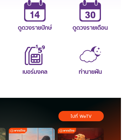
ดูดวงรายปักษ์
ดูดวงรายเดือน
เบอร์มงคล
ทำนายฝัน
ไปที่ WeTV