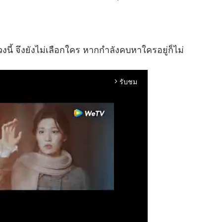
นี้ จึงยังไม่เลือกใคร หากกำลังคบหาใครอยู่ก็ไม่
รับชม
arrow_forward_ios