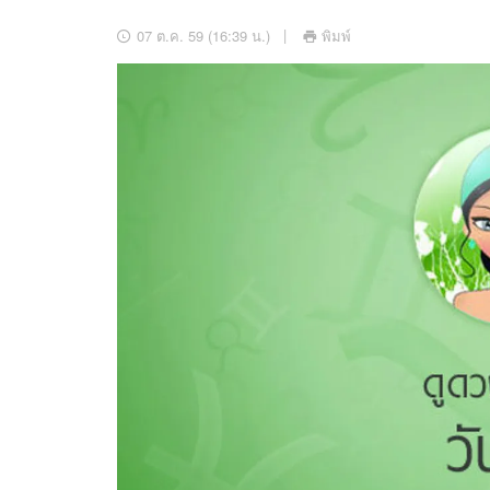
อัปเดตจีน
07 ต.ค. 59 (16:39 น.)
พิมพ์
เช็กข่าวชัวร์
ติดตามสนุกโซเชี
ดาวน์โหลดสนุกแอปฟรี
สงวนลิขสิทธิ์ ©
2569
บริษัท อิมเมจ ฟิวเจอร์ (ประเทศไทย) จำกัด