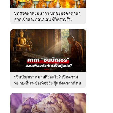
บทสวดพาหุงมหากา บทชัยมงคลคาถา
สวดเช้าและก่อนนอน ชีวิตราบรื่น
"ชินบัญชร" หมายถึงอะไร? เปิดความ
หมาย-ที่มา-ข้อเท็จจริง ผู้แต่งคาถาที่คน
ไทยคุ้นเคย