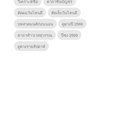
วิเคราะห์ชื่อ
คาถาชินบัญชร
ตัดผมวันไหนดี
ตัดเล็บวันไหนดี
บทสวดมนต์ก่อนนอน
ดูดวงปี 2569
คาถาท้าวเวสสุวรรณ
ปีชง 2569
ดูดวงรายสัปดาห์