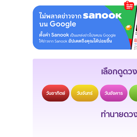
เลือกดูดวง
วัน
อาทิตย์
วัน
จันทร์
วัน
อังคาร
ทำนายดวงช