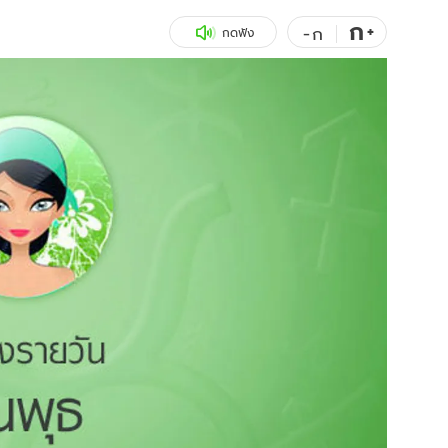
ก
สุขภาพ
+
ดูทีวี
-
ก
กดฟัง
เที่ยว-กิน
WeTV
Tasteful Thailand
Exclusive
Sanook Choice
นิยาย
ยลได้ที่
ร่วมงานกับเ