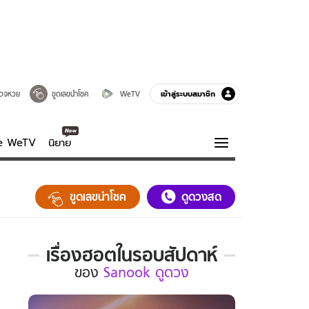
เข้าสู่ระบบสมาชิก
วจหวย
ขูดเลขนำโชค
WeTV
ve WeTV
นิยาย
รบรส
ความรู้รอบตัว
ขูดเลขนำโชค
ดูดวงสด
ฮาวทู
กูรู-รอบรู้
เรื่องฮอตในรอบสัปดาห์
เรื่อง
ของ
Sanook ดูดวง
ฮอต
ใน
รอบ