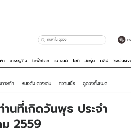
ตร
ีฬา
เศรษฐกิจ
ไลฟ์สไตล์
รถยนต์
ไอที
วัยรุ่น
คลิป
Exclusi
ตรวจหวย
ไลฟ์สไตล์
บันเทิงค
ยทายทัก
หมอดัง ดวงเด่น
ความเชื่อ
ดูดวงทั้งหมด
ผู้หญิง
หนัง-ละคร
ผู้ชาย
เพลง
านที่เกิดวันพุธ ประจำ
ย
วัยรุ่น
เกมส์
ลาคม 2559
ไอที
คลิป
รถยนต์
พอดแคสต์