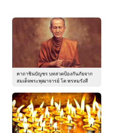
คาถาชินบัญชร บทสวดป้องกันภัยจาก
สมเด็จพระพุฒาจารย์ โต พรหมรังสี