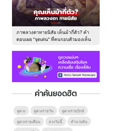
ภาพลวงตาทายนิสัย เห็นม้ากี่ตัว? คำ
ตอบเผย "จุดเด่น" ที่คนรอบตัวมองเห็น
ในตัวคุณ
คำค้นยอดฮิต
ดูดวง
ดูดวงรายวัน
ดูดวงรายปักษ์
ดูดวงรายเดือน
ดวงวันนี้
ทํานายฝัน