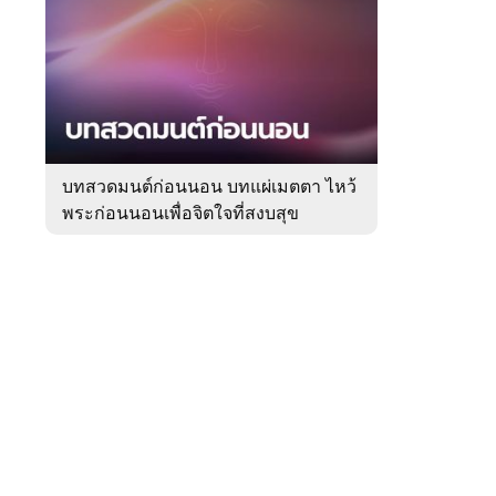
สัปดาห์
ของ
Sanook
ดูด
 WeTV
วง
บทสวดมนต์ก่อนนอน บทแผ่เมตตา ไหว้
พระก่อนนอนเพื่อจิตใจที่สงบสุข
ติดต่อโฆษณา
tencentthbd
sales@tencent.co.th
รา
ร้องเรียนเนื้อหาไม่เหมาะสม
แนะนำติชม แจ้งปัญหาการใช้งาน