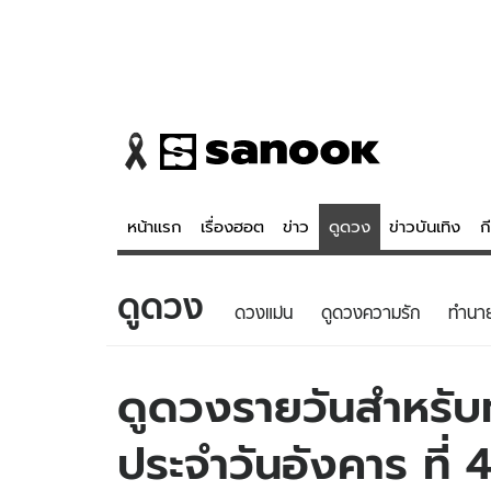
หน้าแรก
เรื่องฮอต
ข่าว
ดูดวง
ข่าวบันเทิง
ก
ดูดวง
ข่าว
ดูดวง - 
ดวงแม่น
ดูดวงความรัก
ทํานา
เรื่องฮอต
ดูดวง
ข่าว
หวยไทย
ดูดวงรายวันสำหรับท่
ข่าวบันเทิง
สถิติหวยไท
ประจำวันอังคาร ที่
ข่าวกีฬา
หวยลาว
ข่าวเศรษฐกิจ