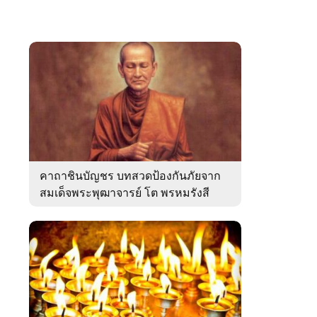
คาถาชินบัญชร บทสวดป้องกันภัยจาก
สมเด็จพระพุฒาจารย์ โต พรหมรังสี