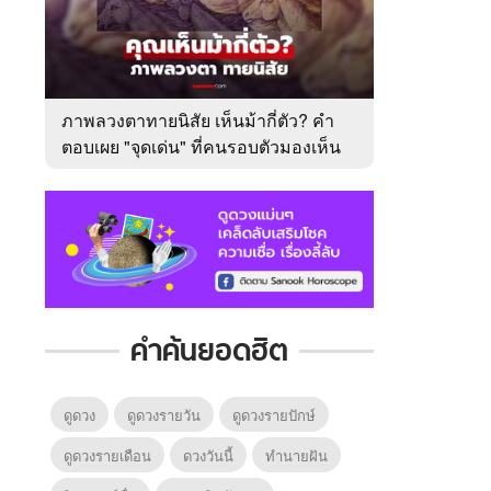
ภาพลวงตาทายนิสัย เห็นม้ากี่ตัว? คำ
ตอบเผย "จุดเด่น" ที่คนรอบตัวมองเห็น
ในตัวคุณ
คำค้นยอดฮิต
ดูดวง
ดูดวงรายวัน
ดูดวงรายปักษ์
ดูดวงรายเดือน
ดวงวันนี้
ทํานายฝัน