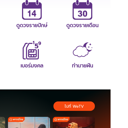
ดูดวงรายปักษ์
ดูดวงรายเดือน
เบอร์มงคล
ทำนายฝัน
ไปที่ WeTV