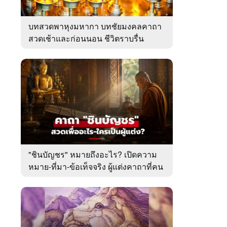
บทสวดพาหุงมหากา บทชัยมงคลคาถา
สวดเช้าและก่อนนอน ชีวิตราบรื่น
"ชินบัญชร" หมายถึงอะไร? เปิดความ
หมาย-ที่มา-ข้อเท็จจริง ผู้แต่งคาถาที่คน
ไทยคุ้นเคย