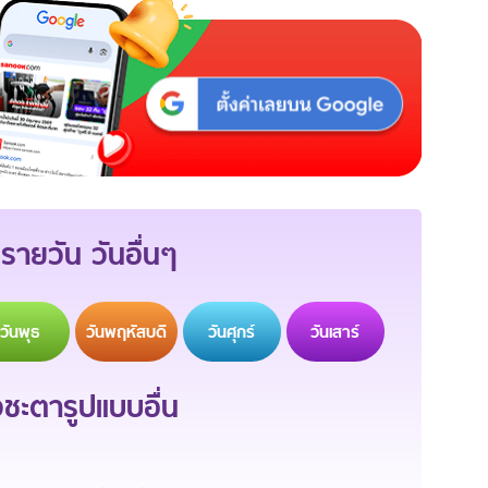
รายวัน วันอื่นๆ
วัน
พุธ
วัน
พฤหัสบดี
วัน
ศุกร์
วัน
เสาร์
ะตารูปแบบอื่น