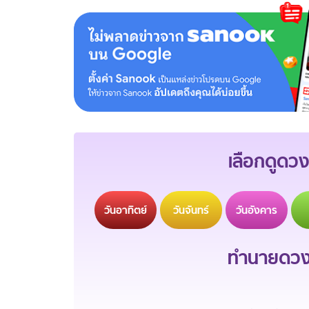
เลือกดูดวง
วัน
อาทิตย์
วัน
จันทร์
วัน
อังคาร
ทำนายดวงช