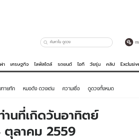
ตร
ีฬา
เศรษฐกิจ
ไลฟ์สไตล์
รถยนต์
ไอที
วัยรุ่น
คลิป
Exclusi
ตรวจหวย
ไลฟ์สไตล์
บันเทิงค
ยทายทัก
หมอดัง ดวงเด่น
ความเชื่อ
ดูดวงทั้งหมด
ผู้หญิง
หนัง-ละคร
ผู้ชาย
เพลง
านที่เกิดวันอาทิตย์
ย
วัยรุ่น
เกมส์
 4 ตุลาคม 2559
ไอที
คลิป
รถยนต์
พอดแคสต์