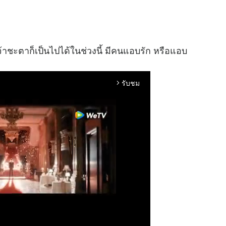
าชะตาก็เป็นไปได้ในช่วงนี้ มีคนแอบรัก หรือแอบ
รับชม
arrow_forward_ios