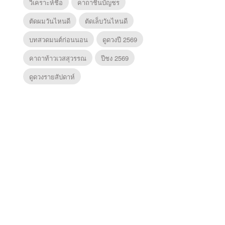
วิเคราะห์ชื่อ
คาถาชินบัญชร
ตัดผมวันไหนดี
ตัดเล็บวันไหนดี
บทสวดมนต์ก่อนนอน
ดูดวงปี 2569
คาถาท้าวเวสสุวรรณ
ปีชง 2569
ดูดวงรายสัปดาห์