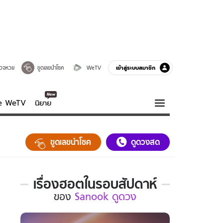
เข้าสู่ระบบสมาชิก
วจหวย
ขูดเลขนำโชค
WeTV
ve WeTV
นิยาย
รบรส
ความรู้รอบตัว
ขูดเลขนำโชค
ดูดวงสด
ฮาวทู
กูรู-รอบรู้
เรื่องฮอตในรอบสัปดาห์
เรื่อง
ของ
Sanook ดูดวง
ฮอต
ใน
รอบ