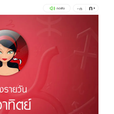
ก
สุขภาพ
+
ดูทีวี
-
ก
กดฟัง
เที่ยว-กิน
WeTV
Tasteful Thailand
Exclusive
Sanook Choice
นิยาย
ยลได้ที่
ร่วมงานกับเ