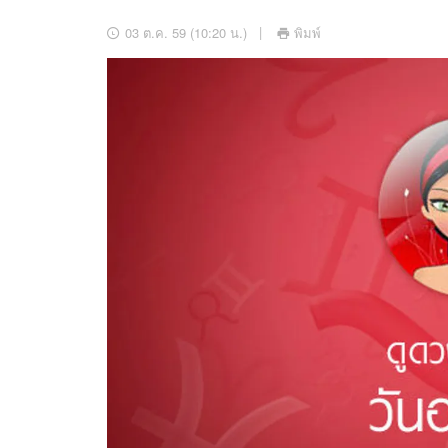
อัปเดตจีน
03 ต.ค. 59 (10:20 น.)
พิมพ์
เช็กข่าวชัวร์
ติดตามสนุกโซเชี
ดาวน์โหลดสนุกแอปฟรี
สงวนลิขสิทธิ์ ©
2569
บริษัท อิมเมจ ฟิวเจอร์ (ประเทศไทย) จำกัด