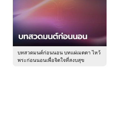
สัปดาห์
ของ
Sanook
ดูด
 WeTV
วง
บทสวดมนต์ก่อนนอน บทแผ่เมตตา ไหว้
พระก่อนนอนเพื่อจิตใจที่สงบสุข
ติดต่อโฆษณา
tencentthbd
sales@tencent.co.th
รา
ร้องเรียนเนื้อหาไม่เหมาะสม
แนะนำติชม แจ้งปัญหาการใช้งาน