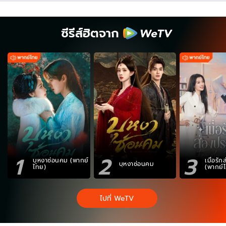
ซีรีส์ฮิตจาก
1
2
3
บุหงาซ่อนคม (พากย์
เมื่อรั
บุหงาซ่อนคม
ไทย)
(พากย์
ไปที่ WeTV