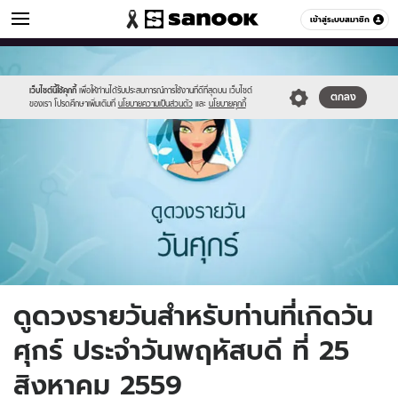
ดูดวง
เข้าสู่ระบบสมาชิก
หมวดอื่นๆ
//s.isanook.com/ho/0/ud/fxd/day/6_fri.jpg
Sanook
//s.isanook.com/sr/0/images/logo-
600
60
new-
sanook.png
เว็บไซต์นี้ใช้คุกกี้
เพื่อให้ท่านได้รับประสบการณ์การใช้งานที่ดีที่สุดบน เว็บไซต์
ตกลง
ของเรา โปรดศึกษาเพิ่มเติมที่
นโยบายความเป็นส่วนตัว
และ
นโยบายคุกกี้
ดูดวงรายวันสำหรับท่านที่เกิดวัน
ศุกร์ ประจำวันพฤหัสบดี ที่ 25
สิงหาคม 2559