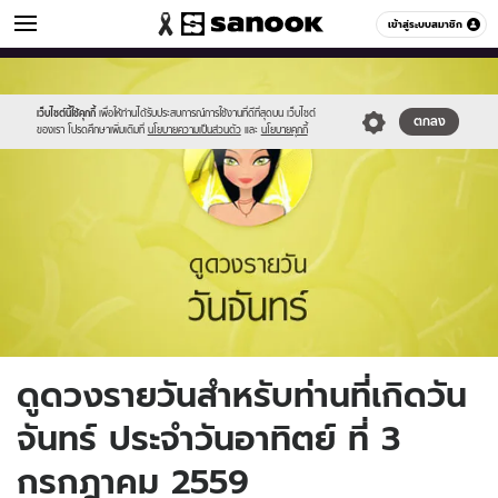
ดูดวง
เข้าสู่ระบบสมาชิก
หมวดอื่นๆ
//s.isanook.com/ho/0/ud/fxd/day/2_mon.jpg
Sanook
//s.isanook.com/sr/0/images/logo-
600
60
new-
sanook.png
เว็บไซต์นี้ใช้คุกกี้
เพื่อให้ท่านได้รับประสบการณ์การใช้งานที่ดีที่สุดบน เว็บไซต์
ตกลง
ของเรา โปรดศึกษาเพิ่มเติมที่
นโยบายความเป็นส่วนตัว
และ
นโยบายคุกกี้
ดูดวงรายวันสำหรับท่านที่เกิดวัน
จันทร์ ประจำวันอาทิตย์ ที่ 3
กรกฎาคม 2559