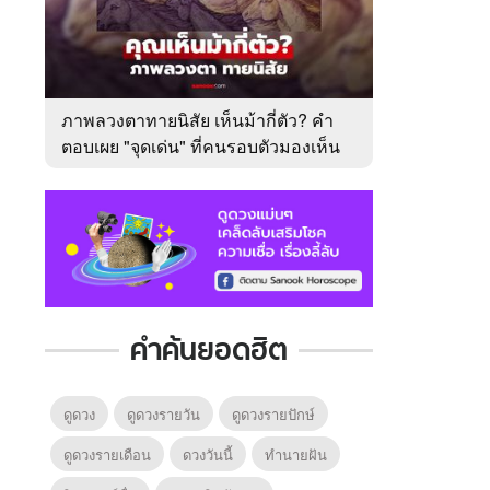
ภาพลวงตาทายนิสัย เห็นม้ากี่ตัว? คำ
ตอบเผย "จุดเด่น" ที่คนรอบตัวมองเห็น
ในตัวคุณ
คำค้นยอดฮิต
ดูดวง
ดูดวงรายวัน
ดูดวงรายปักษ์
ดูดวงรายเดือน
ดวงวันนี้
ทํานายฝัน