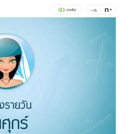
ก
สุขภาพ
+
ดูทีวี
-
ก
กดฟัง
เที่ยว-กิน
WeTV
Tasteful Thailand
Exclusive
Sanook Choice
นิยาย
ยลได้ที่
ร่วมงานกับเ