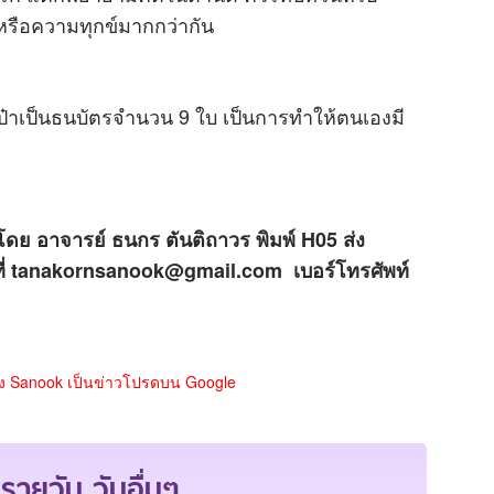
 หรือความทุกข์มากกว่ากัน
M
u
t
๋าเป็นธนบัตรจำนวน 9 ใบ เป็นการทำให้ตนเองมี
e
โดย อาจารย์ ธนกร ตันติถาวร พิมพ์ H05 ส่ง
ที่ tanakornsanook@gmail.com เบอร์โทรศัพท์
รายวัน วันอื่นๆ