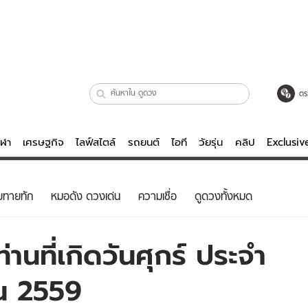
ตร
ีฬา
เศรษฐกิจ
ไลฟ์สไตล์
รถยนต์
ไอที
วัยรุ่น
คลิป
Exclusi
ตรวจหวย
ไลฟ์สไตล์
บันเทิงค
ยทายทัก
หมอดัง ดวงเด่น
ความเชื่อ
ดูดวงทั้งหมด
ผู้หญิง
หนัง-ละคร
ผู้ชาย
เพลง
านที่เกิดวันศุกร์ ประจำ
ย
วัยรุ่น
เกมส์
ยน 2559
ไอที
คลิป
รถยนต์
พอดแคสต์