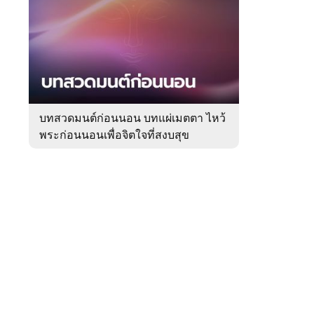
สัปดาห์
ของ
Sanook
ดูด
 WeTV
วง
บทสวดมนต์ก่อนนอน บทแผ่เมตตา ไหว้
พระก่อนนอนเพื่อจิตใจที่สงบสุข
ติดต่อโฆษณา
tencentthbd
sales@tencent.co.th
รา
ร้องเรียนเนื้อหาไม่เหมาะสม
แนะนำติชม แจ้งปัญหาการใช้งาน