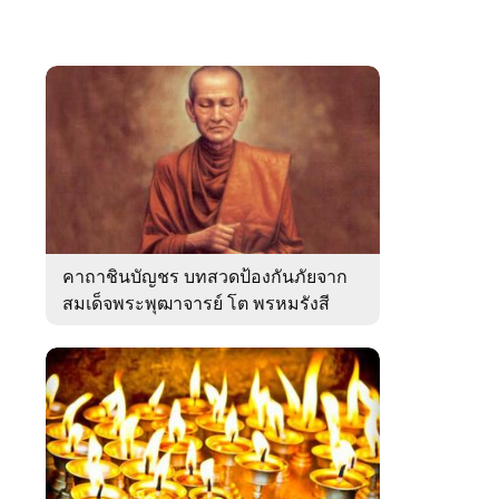
คาถาชินบัญชร บทสวดป้องกันภัยจาก
สมเด็จพระพุฒาจารย์ โต พรหมรังสี