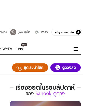
เข้าสู่ระบบสมาชิก
วจหวย
ขูดเลขนำโชค
WeTV
ve WeTV
นิยาย
รบรส
ความรู้รอบตัว
ขูดเลขนำโชค
ดูดวงสด
ฮาวทู
กูรู-รอบรู้
เรื่องฮอตในรอบสัปดาห์
เรื่อง
ของ
Sanook ดูดวง
ฮอต
ใน
รอบ