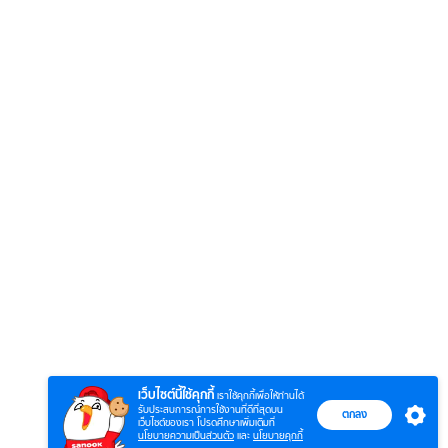
6
7
8
ตำนานจอมยุทธ์
ตำนานจอมยุทธ์
หากวิน
ร์
ภูตถังซาน
ภูตถังซาน 2
พบเธอ
r.)
(พากย์ไทย)
(พากย์ไทย)
ไทย)
เว็บไซต์นี้ใช้คุกกี้
เราใช้คุกกี้เพื่อให้ท่านได้
รับประสบการณ์การใช้งานที่ดีที่สุดบน
ตกลง
เว็บไซต์ของเรา โปรดศึกษาเพิ่มเติมที่
นโยบายความเป็นส่วนตัว
และ
นโยบายคุกกี้