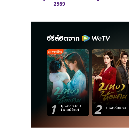
2569
ซีรีส์ฮิตจาก
1
2
บุหงาซ่อนคม
บุหงาซ่อนคม
(พากย์ไทย)