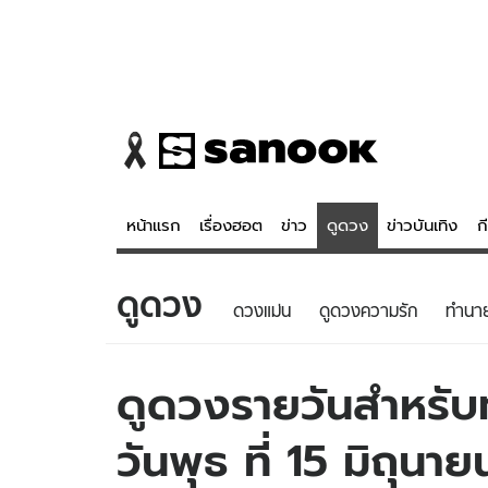
หน้าแรก
เรื่องฮอต
ข่าว
ดูดวง
ข่าวบันเทิง
ก
ดูดวง
ข่าว
ดูดวง - 
ดวงแม่น
ดูดวงความรัก
ทํานา
เรื่องฮอต
ดูดวง
ข่าว
หวยไทย
ดูดวงรายวันสำหรับท่
ข่าวบันเทิง
สถิติหวยไท
วันพุธ ที่ 15 มิถุนา
ข่าวกีฬา
หวยลาว
ข่าวเศรษฐกิจ