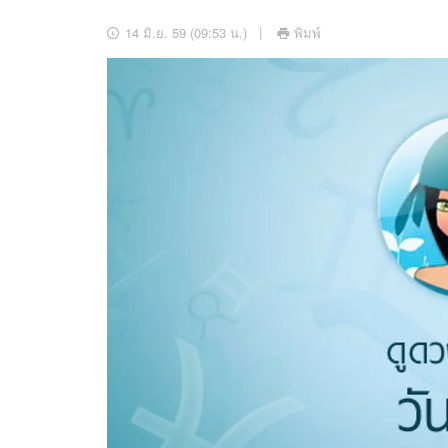
อัปเดตจีน
14 มิ.ย. 59 (09:53 น.)
พิมพ์
เช็กข่าวชัวร์
ติดตามสนุกโซเชี
ดาวน์โหลดสนุกแอปฟรี
สงวนลิขสิทธิ์ ©
2569
บริษัท อิมเมจ ฟิวเจอร์ (ประเทศไทย) จำกัด