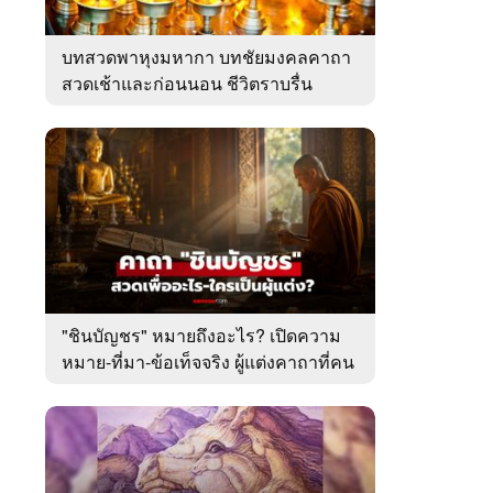
บทสวดพาหุงมหากา บทชัยมงคลคาถา
สวดเช้าและก่อนนอน ชีวิตราบรื่น
"ชินบัญชร" หมายถึงอะไร? เปิดความ
หมาย-ที่มา-ข้อเท็จจริง ผู้แต่งคาถาที่คน
ไทยคุ้นเคย