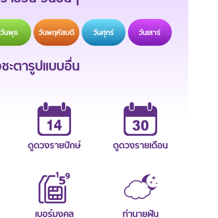
วัน
พุธ
วัน
พฤหัสบดี
วัน
ศุกร์
วัน
เสาร์
ะตารูปแบบอื่น
ดูดวงรายปักษ์
ดูดวงรายเดือน
เบอร์มงคล
ทำนายฝัน