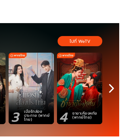
ไปที่ WeTV
3
4
5
เมื่อรักส่อง
ชายาเคียงหทัย
ซอโซ่ล่ามธี
ประกาย (พากย์
(พากย์ไทย)
(Uncut Ve
ไทย)