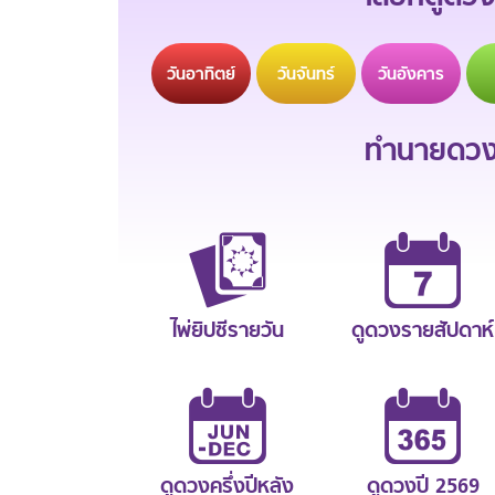
วัน
อาทิตย์
วัน
จันทร์
วัน
อังคาร
ทำนายดวงช
ไพ่ยิปซีรายวัน
ดูดวงรายสัปดาห์
ดูดวงครึ่งปีหลัง
ดูดวงปี 2569