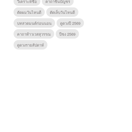
วิเคราะห์ชื่อ
คาถาชินบัญชร
ตัดผมวันไหนดี
ตัดเล็บวันไหนดี
บทสวดมนต์ก่อนนอน
ดูดวงปี 2569
คาถาท้าวเวสสุวรรณ
ปีชง 2569
ดูดวงรายสัปดาห์