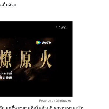
นเก็บด้วย
รับชม
arrow_forward_ios
Powered by 
GliaStudios
รัก แต่ก็พยายามคิดในด้านดี ควรทบทวนหรือ