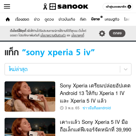
เข้าสู่ระบบสมาชิก
นิยาย
หน้าแรก
เรื่องฮอต
ข่าว
ดูดวง
ข่าวบันเทิง
กีฬา
เศรษฐกิจ
ไลฟ์สไต
ไอที
เว็บไซต์นี้ใช้คุกกี้
เพื่อให้ท่านได้รับประสบการณ์การใช้งานที่ดีที่สุดบน เว็บไซต์
หมวดอื่นๆ
ตกลง
ของเรา โปรดศึกษาเพิ่มเติมที่
นโยบายความเป็นส่วนตัว
และ
นโยบายคุกกี้
แท็ก
sony xperia 5 iv
sony
xperia
ใหม่ล่าสุด
5
iv
Sony Xperia เตรียมปล่อยอัปเดต
ใหม่
Android 13 ให้กับ Xperia 1 IV
ล่าสุด
และ Xperia 5 IV แล้ว
3 พ.ย. 65
ข่าวมือถือandroid
เคาะแล้ว Sony Xperia 5 IV มือ
ถือเล็กแต่ฟีเจอร์จัดหนักที่ 39,990