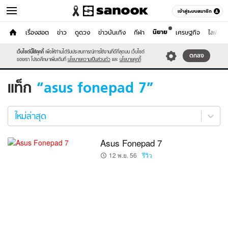
เข้าสู่ระบบสมาชิก
นิยาย
หน้าแรก
เรื่องฮอต
ข่าว
ดูดวง
ข่าวบันเทิง
กีฬา
เศรษฐกิจ
ไลฟ์สไต
ไอที
เว็บไซต์นี้ใช้คุกกี้
เพื่อให้ท่านได้รับประสบการณ์การใช้งานที่ดีที่สุดบน เว็บไซต์
หมวดอื่นๆ
ตกลง
ของเรา โปรดศึกษาเพิ่มเติมที่
นโยบายความเป็นส่วนตัว
และ
นโยบายคุกกี้
แท็ก
asus fonepad 7
asus
fonepad
ใหม่ล่าสุด
7
ใหม่
Asus Fonepad 7
ล่าสุด
12 พ.ย. 56
รีวิว