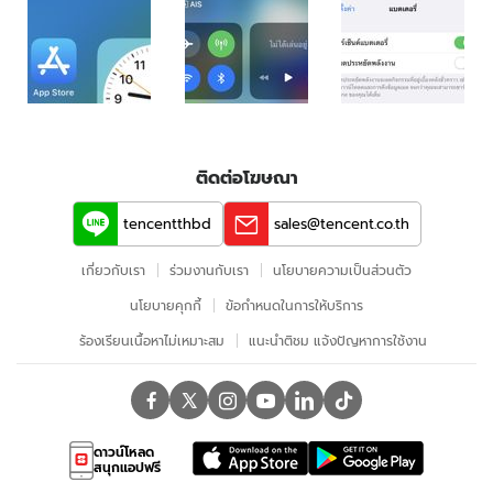
"iOS
16
Beta
5"
สามารถ
เปิด
แสดง
เปอร์เซนต์
ติดต่อโฆษณา
แบตเตอรี่
บน
tencentthbd
sales@tencent.co.th
ไอคอน
ได้
เกี่ยวกับเรา
ร่วมงานกับเรา
นโยบายความเป็นส่วนตัว
แล้ว
นโยบายคุกกี้
ข้อกําหนดในการให้บริการ
ร้องเรียนเนื้อหาไม่เหมาะสม
แนะนำติชม แจ้งปัญหาการใช้งาน
ดาวน์โหลด
สนุกแอปฟรี