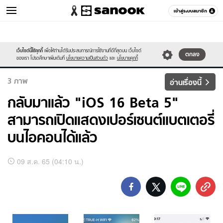
เข้าสู่ระบบสมาชิก
ไอที
เว็บไซต์นี้ใช้คุกกี้
เพื่อให้ท่านได้รับประสบการณ์การใช้งานที่ดีที่สุดบน เว็บไซต์
หมวดอื่นๆ
ตกลง
ของเรา โปรดศึกษาเพิ่มเติมที่
นโยบายความเป็นส่วนตัว
และ
นโยบายคุกกี้
3
ภาพ
อ่านเรื่องนี้
กลับมาแล้ว "iOS 16 Beta 5"
สามารถเปิดแสดงเปอร์เซนต์แบตเตอรี่
บนไอคอนได้แล้ว
อัลบั้ม
09 ส.ค. 65 (04:10 น.)
ภาพ
ทั้งหมด
กลับ
มา
แล้ว