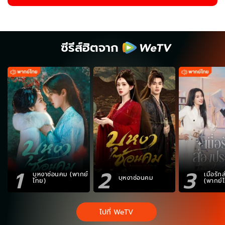
ซีรีส์ฮิตจาก
1
2
3
บุหงาซ่อนคม (พากย์
เมื่อรั
บุหงาซ่อนคม
ไทย)
(พากย์
ไปที่ WeTV