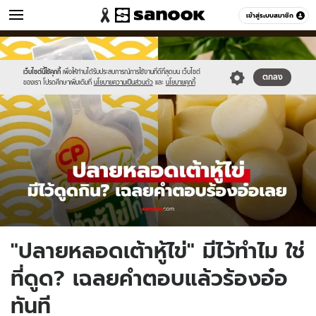
วัยรุ่น
เข้าสู่ระบบสมาชิก
หมวดอื่นๆ
//s.isanook.com/ca/0/ud/286/1432199/552929292929(2).jpg
Sanook
//s.isanook.com/sr/0/images/logo-
600
60
new-
sanook.png
เว็บไซต์นี้ใช้คุกกี้
เพื่อให้ท่านได้รับประสบการณ์การใช้งานที่ดีที่สุดบน เว็บไซต์
ตกลง
ของเรา โปรดศึกษาเพิ่มเติมที่
นโยบายความเป็นส่วนตัว
และ
นโยบายคุกกี้
"ปลายหลอดเต้าหู้ไข่" มีไว้ทำไม ใช่
ที่ดูด? เฉลยคำตอบแล้วร้องอ๋อ
ทันที