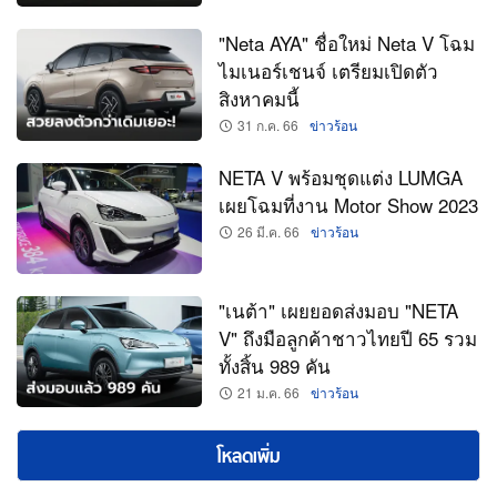
"Neta AYA" ชื่อใหม่ Neta V โฉม
ไมเนอร์เชนจ์ เตรียมเปิดตัว
สิงหาคมนี้
31 ก.ค. 66
ข่าวร้อน
NETA V พร้อมชุดแต่ง LUMGA
เผยโฉมที่งาน Motor Show 2023
26 มี.ค. 66
ข่าวร้อน
"เนต้า" เผยยอดส่งมอบ "NETA
V" ถึงมือลูกค้าชาวไทยปี 65 รวม
ทั้งสิ้น 989 คัน
21 ม.ค. 66
ข่าวร้อน
โหลดเพิ่ม