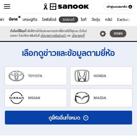
เข้าสู่ระบบสมาชิก
นิยาย
ีฬา
เศรษฐกิจ
ไลฟ์สไตล์
รถยนต์
ไอที
วัยรุ่น
คลิป
Exclusive 
รถยนต์
เว็บไซต์นี้ใช้คุกกี้
เพื่อให้ท่านได้รับประสบการณ์การใช้งานที่ดีที่สุดบน เว็บไซต์
หมวดอื่นๆ
ตกลง
ของเรา โปรดศึกษาเพิ่มเติมที่
นโยบายความเป็นส่วนตัว
และ
นโยบายคุกกี้
เลือกดูข่าวและข้อมูลตามยี่ห้อ
TOYOTA
HONDA
NISSAN
MAZDA
ดูยี่ห้ออื่นทั้งหมด