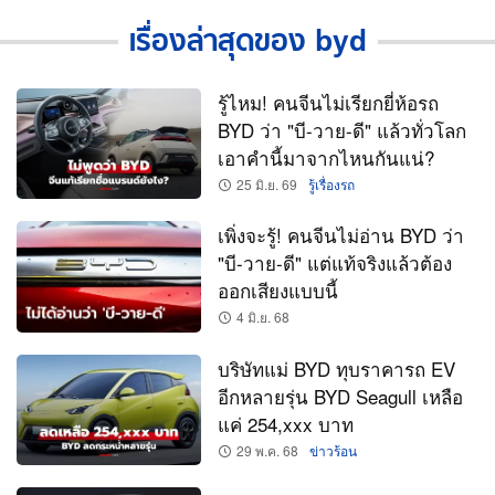
ข่าว
และ
เรื่องล่าสุดของ byd
ข้อมูล
รถ
byd
รู้ไหม! คนจีนไม่เรียกยี่ห้อรถ
BYD ว่า "บี-วาย-ดี" แล้วทั่วโลก
เอาคำนี้มาจากไหนกันแน่?
25 มิ.ย. 69
รู้เรื่องรถ
เพิ่งจะรู้! คนจีนไม่อ่าน BYD ว่า
"บี-วาย-ดี" แต่แท้จริงแล้วต้อง
ออกเสียงแบบนี้
4 มิ.ย. 68
บริษัทแม่ BYD ทุบราคารถ EV
อีกหลายรุ่น BYD Seagull เหลือ
แค่ 254,xxx บาท
29 พ.ค. 68
ข่าวร้อน