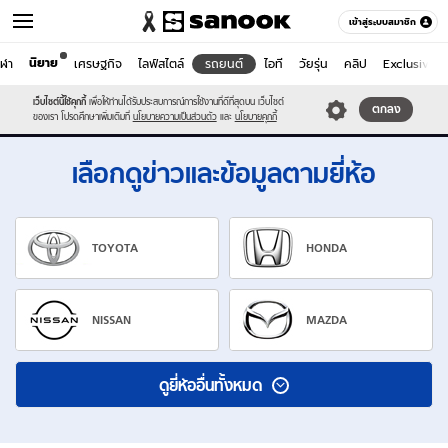
เข้าสู่ระบบสมาชิก
นิยาย
ีฬา
เศรษฐกิจ
ไลฟ์สไตล์
รถยนต์
ไอที
วัยรุ่น
คลิป
Exclusive 
รถยนต์
เว็บไซต์นี้ใช้คุกกี้
เพื่อให้ท่านได้รับประสบการณ์การใช้งานที่ดีที่สุดบน เว็บไซต์
หมวดอื่นๆ
ตกลง
ของเรา โปรดศึกษาเพิ่มเติมที่
นโยบายความเป็นส่วนตัว
และ
นโยบายคุกกี้
เลือกดูข่าวและข้อมูลตามยี่ห้อ
TOYOTA
HONDA
NISSAN
MAZDA
ดูยี่ห้ออื่นทั้งหมด