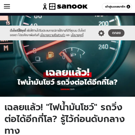
รถยนต์
เข้าสู่ระบบสมาชิก
หมวดอื่นๆ
//s.isanook.com/au/0/ud/19/97772/rod.jpg
Sanook
//s.isanook.com/sr/0/images/logo-
600
60
new-
sanook.png
เว็บไซต์นี้ใช้คุกกี้
เพื่อให้ท่านได้รับประสบการณ์การใช้งานที่ดีที่สุดบน เว็บไซต์
ตกลง
ของเรา โปรดศึกษาเพิ่มเติมที่
นโยบายความเป็นส่วนตัว
และ
นโยบายคุกกี้
เฉลยแล้ว! "ไฟน้ำมันโชว์" รถวิ่ง
ต่อได้อีกกี่โล? รู้ไว้ก่อนดับกลาง
ทาง