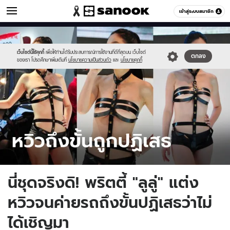
รถยนต์
เข้าสู่ระบบสมาชิก
หมวดอื่นๆ
//s.isanook.com/au/0/ud/12/62395/p_sport-
Sanook
//s.isanook.com/sr/0/images/logo-
600
60
2022-
new-
12-
sanook.png
เว็บไซต์นี้ใช้คุกกี้
เพื่อให้ท่านได้รับประสบการณ์การใช้งานที่ดีที่สุดบน เว็บไซต์
ตกลง
ของเรา โปรดศึกษาเพิ่มเติมที่
นโยบายความเป็นส่วนตัว
และ
นโยบายคุกกี้
25t183404.8.jpg
นี่ชุดจริงดิ! พริตตี้ "ลูลู่" แต่ง
หวิวจนค่ายรถถึงขั้นปฏิเสธว่าไม่
ได้เชิญมา