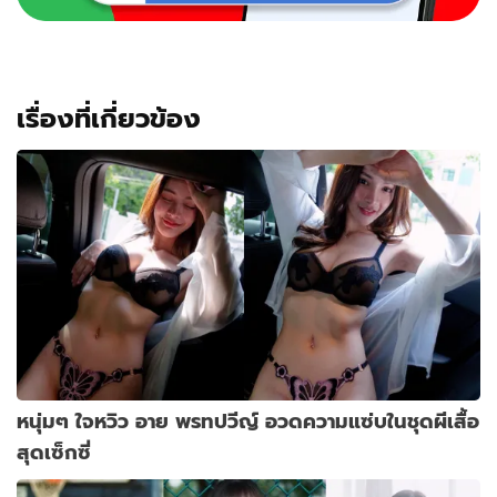
ได้
เชิญ
มา
เรื่องที่เกี่ยวข้อง
หนุ่มๆ ใจหวิว อาย พรทปวีญ์ อวดความแซ่บในชุดผีเสื้อ
สุดเซ็กซี่