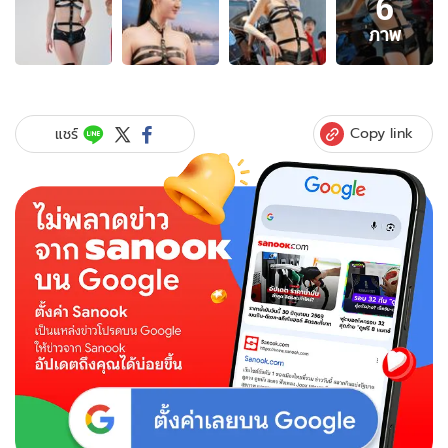
6
6
ภาพ
ภาพ
ของ
นี่
ชุด
จริง
Copy link
แชร์
ดิ!
พริต
ตี้
"ลู
ลู่"
แต่ง
หวิว
จน
ค่าย
รถ
ถึง
ขั้น
ปฏิเสธ
ว่า
ไม่