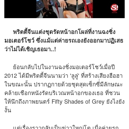
พริตตี้จีนแต่งชุดรัดหน้าอกโผล่ที่งานฉงชิ่ง
มอเตอร์โชว์
ซึ่งแม้แต่ค่ายรถเองยังออกมาปฏิเสธ
ว่าไม่ได้เชิญเธอมา..!
ย้อนกลับไปในงานฉงชิ่ง
มอเตอร์โชว์
เมื่อปี
2012 ได้มีพริตตี้จีนนามว่า 'ลูลู่' ที่สร้างเสียงฮือฮา
ในขณะนั้น ปรากฏกายด้วยชุดสุดเซ็กซี่่มีลักษณะ
คล้ายเชือกหนังรัดบริเวณหน้าอกของเธอ ที่ชวน
ให้นึกถึงภาพยนตร์ Fifty Shades of Grey ยังไงยัง
งั้น
แต่เรื่องราวกลับเป็นข่าวใหญ่โต เมื่อค่ายรถ