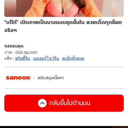
"เก๋ไก๋" เปิดภาพเป็นนางแบบชุดชั้นใน สวยเด็ดทุกช็อต
จริงๆ
ขอขอบคุณ
ภาพ
:
club.qq.com
แท็ก :
พริตตี้จีน
มอเตอร์โชว์จีน
ดูแท็กทั้งหมด
สนับสนุนเนื้อหา
กลับขึ้นไปด้านบน