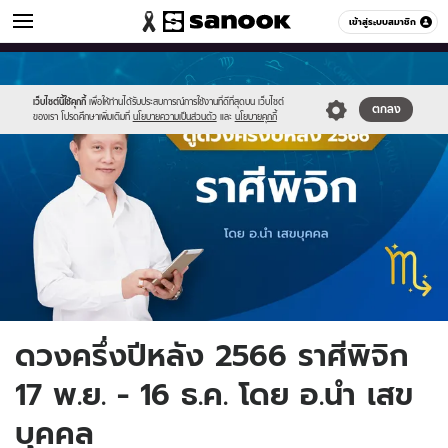
ดูดวง
เข้าสู่ระบบสมาชิก
หมวดอื่นๆ
//s.isanook.com/ho/0/ud/50/252503/3-
Sanook
//s.isanook.com/sr/0/images/logo-
600
60
11zodiac_1200x720.jpg
new-
sanook.png
เว็บไซต์นี้ใช้คุกกี้
เพื่อให้ท่านได้รับประสบการณ์การใช้งานที่ดีที่สุดบน เว็บไซต์
ตกลง
ของเรา โปรดศึกษาเพิ่มเติมที่
นโยบายความเป็นส่วนตัว
และ
นโยบายคุกกี้
ดวงครึ่งปีหลัง 2566 ราศีพิจิก
17 พ.ย. - 16 ธ.ค. โดย อ.นํา เสข
บุคคล