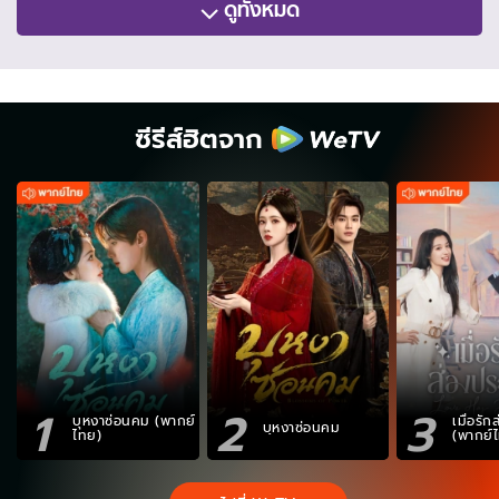
ดูทั้งหมด
ซีรีส์ฮิตจาก
1
2
3
บุหงาซ่อนคม (พากย์
เมื่อรั
บุหงาซ่อนคม
ไทย)
(พากย์