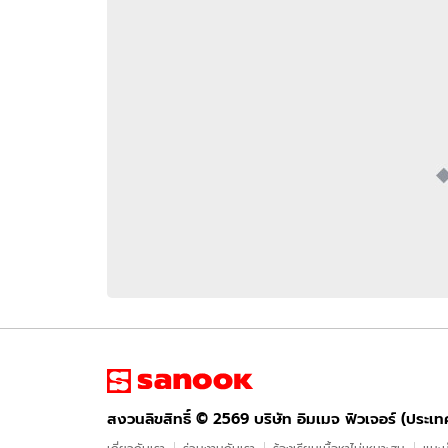
อัปเดตจีน
เช็กข่าวชัวร์
ติดตามสนุกโซเชี
ดาวน์โหลดสนุกแอปฟรี
สงวนลิขสิทธิ์ ©
2569
บริษัท อิมเมจ ฟิวเจอร์ (ประเทศไทย) จำกัด
สงวนลิขสิทธิ์ ©
2569
บริษัท อิมเมจ ฟิวเจอร์ (ประเ