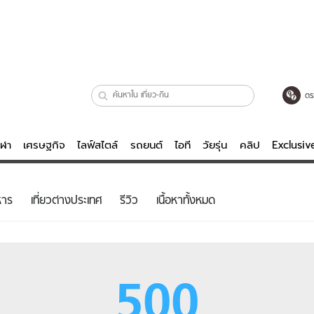
ตร
ีฬา
เศรษฐกิจ
ไลฟ์สไตล์
รถยนต์
ไอที
วัยรุ่น
คลิป
Exclusi
ตรวจหวย
ไลฟ์สไตล์
บันเทิงค
หาร
เที่ยวต่างประเทศ
รีวิว
เนื้อหาทั้งหมด
ผู้หญิง
หนัง-ละคร
ผู้ชาย
เพลง
ย
วัยรุ่น
เกมส์
500
ไอที
คลิป
รถยนต์
พอดแคสต์