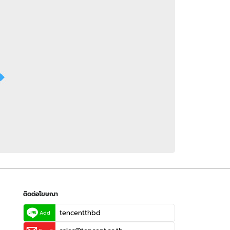
 WeTV
ติดต่อโฆษณา
tencentthbd
sales@tencent.co.th
รา
ร้องเรียนเนื้อหาไม่เหมาะสม
แนะนำติชม แจ้งปัญหาการใช้งาน
ติดต่อโฆษณา
tencentthbd
Add