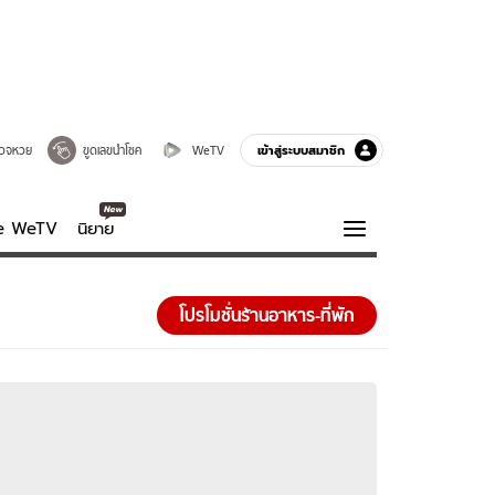
เข้าสู่ระบบสมาชิก
วจหวย
ขูดเลขนำโชค
WeTV
ve WeTV
นิยาย
รบรส
ความรู้รอบตัว
โปรโมชั่นร้านอาหาร-ที่พัก
ฮาวทู
กูรู-รอบรู้