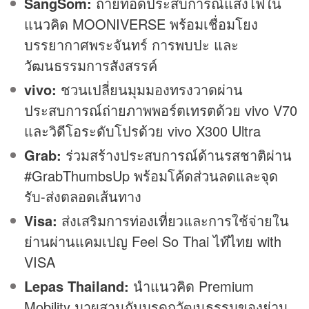
SangSom:
ถ่ายทอดประสบการณ์แสงไฟใน
แนวคิด MOONIVERSE พร้อมเชื่อมโยง
บรรยากาศพระจันทร์ การพบปะ และ
วัฒนธรรมการสังสรรค์
vivo:
ชวนเปลี่ยนมุมมองทรงวาดผ่าน
ประสบการณ์ถ่ายภาพพอร์ตเทรตด้วย vivo V70
และวิดีโอระดับโปรด้วย vivo X300 Ultra
Grab:
ร่วมสร้างประสบการณ์ด้านรสชาติผ่าน
#GrabThumbsUp พร้อมโค้ดส่วนลดและจุด
รับ-ส่งตลอดเส้นทาง
Visa:
ส่งเสริมการ
ท่องเที่ยว
และการใช้จ่ายใน
ย่านผ่านแคมเปญ Feel So Thai ไท๊ไทย with
VISA
Lepas Thailand:
นำแนวคิด Premium
Mobility มาผสานกับมรดกวัฒนธรรมของย่าน