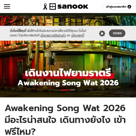
เที่ยว-กิน
เข้าสู่ระบบสมาชิก
หมวดอื่นๆ
//s.isanook.com/tr/0/ud/290/1454070/awa.jpg
Sanook
//s.isanook.com/sr/0/images/logo-
600
60
new-
sanook.png
เว็บไซต์นี้ใช้คุกกี้
เพื่อให้ท่านได้รับประสบการณ์การใช้งานที่ดีที่สุดบน เว็บไซต์
ตกลง
ของเรา โปรดศึกษาเพิ่มเติมที่
นโยบายความเป็นส่วนตัว
และ
นโยบายคุกกี้
Awakening Song Wat 2026
มีอะไรน่าสนใจ เดินทางยังไง เข้า
ฟรีไหม?