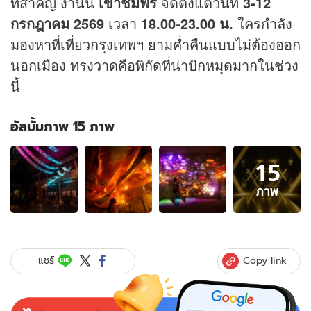
ที่สำคัญ งานนี้
เข้าชมฟรี
จัดตั้งแต่วันที่
3-12
กรกฎาคม 2569
เวลา
18.00-23.00 น.
ใครกำลัง
มองหาที่เที่ยวกรุงเทพฯ ยามค่ำคืนแบบไม่ต้องออก
นอกเมือง ทรงวาดคือพิกัดที่น่าปักหมุดมากในช่วง
นี้
อัลบั้มภาพ 15 ภาพ
อัลบั้ม
15
ภาพ
15
ภาพ
ภาพ
ของ
Awakening
Song
Wat
Copy link
แชร์
2026
มี
อะไร