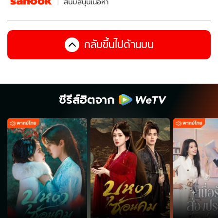
สนับสนุนเนื้อหา
กลับขึ้นไปด้านบน
ซีรีส์ฮิตจาก