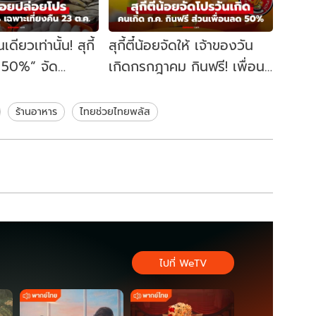
ดียวเท่านั้น! สุกี้
สุกี้ตี๋น้อยจัดให้ เจ้าของวัน
ด 50%” จัด
เกิดกรกฎาคม กินฟรี! เพื่อน
ยงคืนแบบครึ่ง
ลด 50% ยกแก๊ง!
ร้านอาหาร
ไทยช่วยไทยพลัส
ไปที่ WeTV