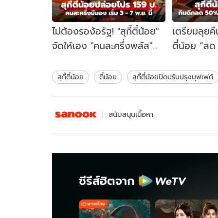
ไม่ต้องรอง้อรัฐ! "สุกี้ตี๋น้อย"
เตรียมลุยคืนเ
จัดให้เอง "คนละครึ่งพลัส"
ตี๋น้อย “ล
จ่ายแค่ครึ่งเดียว 159 บาท
บุฟเฟต์เที่
แค่ 3-7 พ.ย. นี้
ราคา!
สุกี้ตี๋น้อย
ตี๋น้อย
สุกี้ตี๋น้อยปิดปรับปรุงบุฟเฟต์
สนับสนุนเนื้อหา
ซีรีส์ฮิตจาก