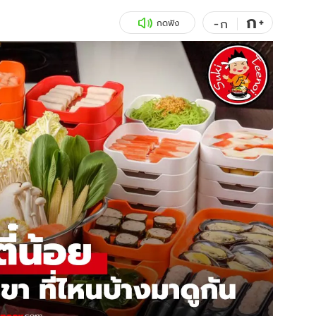
ก
สุขภาพ
+
ดูทีวี
-
ก
กดฟัง
เที่ยว-กิน
WeTV
Tasteful Thailand
Exclusive
Sanook Choice
นิยาย
ยลได้ที่
ร่วมงานกับเ