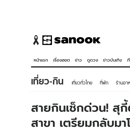
หน้าแรก
เรื่องฮอต
ข่าว
ดูดวง
ข่าวบันเทิง
ก
เที่ยว-กิน
ข่าว
ดูดวง - 
เที่ยวทั่วไทย
ที่พัก
ร้านอา
เรื่องฮอต
ดูดวง
ข่าว
หวยไทย
สายกินเช็กด่วน! สุกี
ข่าวบันเทิง
สถิติหวยไท
สาขา เตรียมกลับมา
ข่าวกีฬา
หวยลาว
ข่าวเศรษฐกิจ