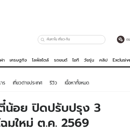
ตร
ีฬา
เศรษฐกิจ
ไลฟ์สไตล์
รถยนต์
ไอที
วัยรุ่น
คลิป
Exclusi
ตรวจหวย
ไลฟ์สไตล์
บันเทิงค
หาร
เที่ยวต่างประเทศ
รีวิว
เนื้อหาทั้งหมด
ผู้หญิง
หนัง-ละคร
ผู้ชาย
เพลง
้ตี๋น้อย ปิดปรับปรุง 3
ย
วัยรุ่น
เกมส์
โฉมใหม่ ต.ค. 2569
ไอที
คลิป
รถยนต์
พอดแคสต์