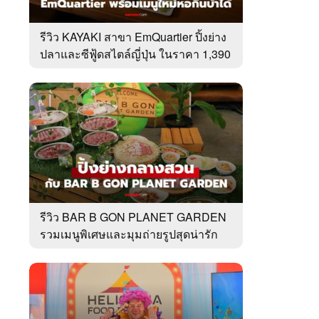
รีวิว KAYAKI สาขา EmQuartier ปิ้งย่าง
ปลาและซีฟู้ดสไตล์ญี่ปุ่น ในราคา 1,390
บาท
รีวิว BAR B GON PLANET GARDEN
รวมเมนูพิเศษและมุมถ่ายรูปสุดน่ารัก