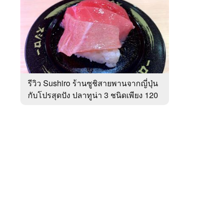
สัปดาห์
ของ
หมวด
ร้าน
 WeTV
อาหาร
รีวิว Sushiro ร้านซูชิสายพานจากญี่ปุ่น
กับโปรสุดปัง ปลาทูน่า 3 ชนิดเพียง 120
ติดต่อโฆษณา
บาท!
tencentthbd
sales@tencent.co.th
รา
ร้องเรียนเนื้อหาไม่เหมาะสม
แนะนำติชม แจ้งปัญหาการใช้งาน