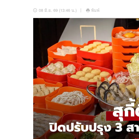
อัปเดตจีน
08 มิ.ย. 69 (13:46 น.)
พิมพ์
เช็กข่าวชัวร์
ติดตามสนุกโซเชี
ดาวน์โหลดสนุกแอปฟรี
สงวนลิขสิทธิ์ ©
2569
บริษัท อิมเมจ ฟิวเจอร์ (ประเทศไทย) จำกัด