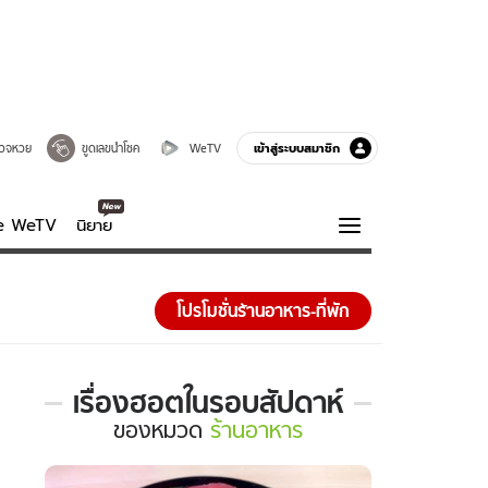
เข้าสู่ระบบสมาชิก
วจหวย
ขูดเลขนำโชค
WeTV
ve WeTV
นิยาย
รบรส
ความรู้รอบตัว
โปรโมชั่นร้านอาหาร-ที่พัก
ฮาวทู
กูรู-รอบรู้
เรื่องฮอตในรอบสัปดาห์
เรื่อง
ของ
หมวด
ร้านอาหาร
ฮอต
ใน
รอบ