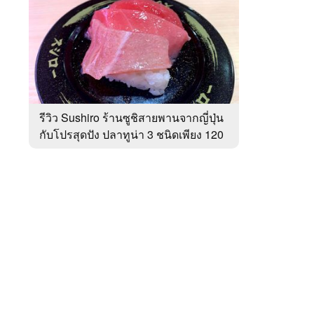
สัปดาห์
ของ
หมวด
ร้าน
 WeTV
อาหาร
รีวิว Sushiro ร้านซูชิสายพานจากญี่ปุ่น
กับโปรสุดปัง ปลาทูน่า 3 ชนิดเพียง 120
ติดต่อโฆษณา
บาท!
tencentthbd
sales@tencent.co.th
รา
ร้องเรียนเนื้อหาไม่เหมาะสม
แนะนำติชม แจ้งปัญหาการใช้งาน