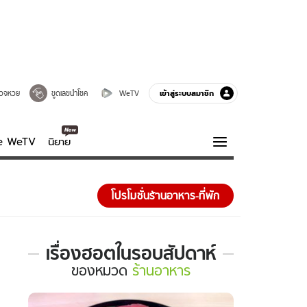
เข้าสู่ระบบสมาชิก
วจหวย
ขูดเลขนำโชค
WeTV
ve WeTV
นิยาย
รบรส
ความรู้รอบตัว
โปรโมชั่นร้านอาหาร-ที่พัก
ฮาวทู
กูรู-รอบรู้
เรื่องฮอตในรอบสัปดาห์
เรื่อง
ของ
หมวด
ร้านอาหาร
ฮอต
ใน
รอบ