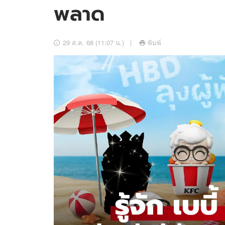
พลาด
อัปเดตจีน
เช็กข่าวชัวร์
29 ส.ค. 68 (11:07 น.)
พิมพ์
ติดตามสนุกโซเชี
ดาวน์โหลดสนุกแอปฟรี
สงวนลิขสิทธิ์ ©
2569
บริษัท อิมเมจ ฟิวเจอร์ (ประเทศไทย) จำกัด