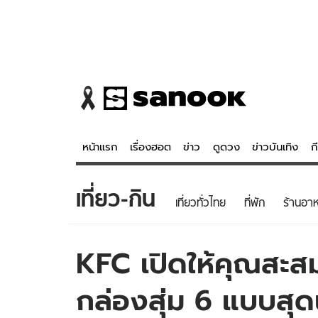
หน้าแรก
เรื่องฮอต
ข่าว
ดูดวง
ข่าวบันเทิง
ก
เที่ยว-กิน
ข่าว
ดูดวง - 
เที่ยวทั่วไทย
ที่พัก
ร้านอา
เรื่องฮอต
ดูดวง
ข่าว
หวยไทย
KFC เปิดให้คุณสะสม
ข่าวบันเทิง
สถิติหวยไท
กล่องสุ่ม 6 แบบสุดน
ข่าวกีฬา
หวยลาว
ข่าวเศรษฐกิจ