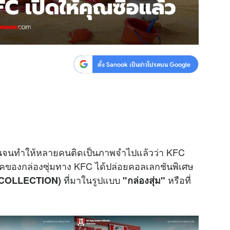
ตั้ง Sanook เป็นข่าวโปรดบน Google
มานานจนทำให้หลายคนติดเป็นภาพจำไปแล้วว่า KFC
บกับยุคของกล่องซุ่มทาง KFC ได้ปล่อยคอลเลกชันพิเศษ
ที่มาในรูปแบบ
หรือที่
S COLLECTION)
"กล่องสุ่ม"