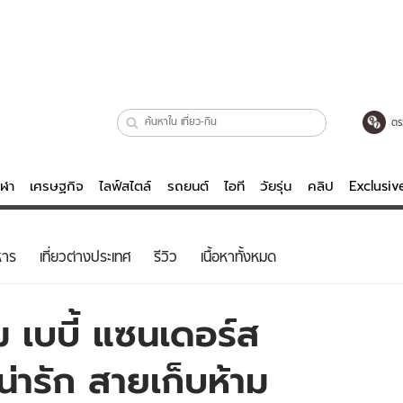
ตร
ีฬา
เศรษฐกิจ
ไลฟ์สไตล์
รถยนต์
ไอที
วัยรุ่น
คลิป
Exclusi
ตรวจหวย
ไลฟ์สไตล์
บันเทิงค
หาร
เที่ยวต่างประเทศ
รีวิว
เนื้อหาทั้งหมด
ผู้หญิง
หนัง-ละคร
ผู้ชาย
เพลง
 เบบี้ แซนเดอร์ส
ย
วัยรุ่น
เกมส์
่ารัก สายเก็บห้าม
ไอที
คลิป
รถยนต์
พอดแคสต์