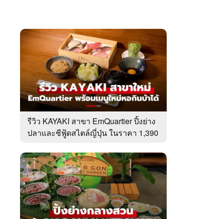
รีวิว KAYAKI สาขา EmQuartier ปิ้งย่าง
ปลาและซีฟู้ดสไตล์ญี่ปุ่น ในราคา 1,390
บาท