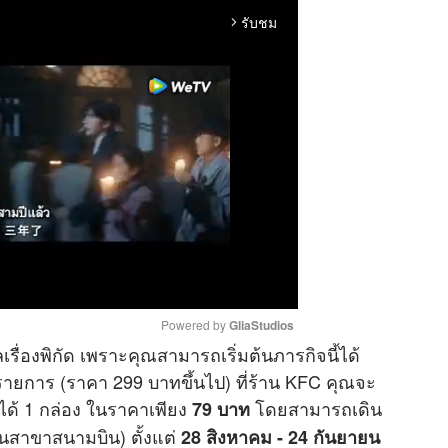
รับชม
arrow_forward_ios
Powered by 
GliaStudios
ลเรื่องพิกัด เพราะคุณสามารถเริ่มต้นภารกิจนี้ได้
ร่วมรายการ (ราคา 299 บาทขึ้นไป) ที่ร้าน KFC คุณจะ
M
ส” ได้ 1 กล่อง ในราคาเพียง
โดยสามารถเดิน
79 บาท
u
้นสาขาสนามบิน) ตั้งแต่
28 สิงหาคม - 24 กันยายน
t