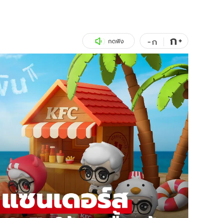
สุขภาพ
ดูทีวี
เที่ยว-กิน
WeTV
ก
+
-
ก
กดฟัง
Tasteful Thailand
Exclusive
Sanook Choice
นิยาย
ยลได้ที่
ร่วมงานกับเ