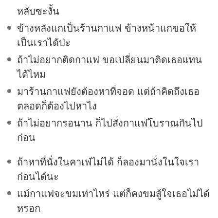
หลับซะงั้น
ข้างหลังแกเป็นร้านกาแฟ ข้างหน้าแกขอให้
เป็นเราได้ป่ะ
ถ้าไม่อยากติดกาแฟ ขอเปลี่ยนมาติดเธอแทน
ได้ไหม
มาร้านกาแฟยังต้องหาที่จอด แต่ถ้าคิดถึงเธอ
ตลอดก็ต้องไปหาไง
ถ้าไม่อยากรอนาน ก็ไปสั่งกาแฟโบราณกินไป
ก่อน
ถ้าหาที่นั่งในคาเฟ่ไม่ได้ ก็ลองมานั่งในใจเรา
ก่อนได้นะ
แม้กาแฟจะขมเท่าไหร่ แต่ก็คงขมสู้ใจเธอไม่ได้
หรอก