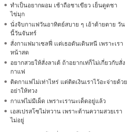
ทำเป็นอยากผอม เช้าถือชาเขียว เย็นดูดชา
ไข่มุก
นั่งจิบกาแฟวันอาทิตย์สบาย ๆ เอ้าต้ายตาย วัน
นี้วันจันทร์
สั่งกาแฟมาเซลฟี่ เเต่เธอดันเดินหนี เพราะเรา
หน้าสด
อยากสวยให้สั่งลาเต้ ถ้าอยากเท่ก็ไม่เกี่ยวกับสั่ง
กาแฟ
ติดกาแฟไม่เท่าไหร่ แต่ติดเงินเราไว้อะจ่ายด้วย
อย่าให้ทวง
กาแฟไม่มีเผ็ด เพราะเรานะเด็ดอยู่แล้ว
เอสเปรสโซไม่หวาน เพราะต้านความสวยเรา
ไม่อยู่