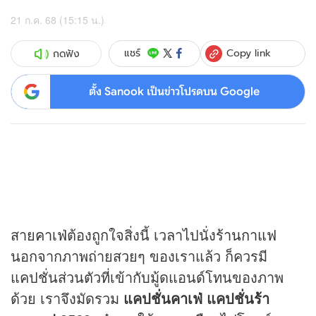
21 ก.ค. 68 (15:15 น.)
Copy link
แชร์
กดฟัง
ตั้ง Sanook เป็นข่าวโปรดบน Google
สาย
คาเฟ่
ต้องถูกใจสิ่งนี้ เวลาไปนั่ง
ร้านกาแฟ
นอกจากภาพถ่ายสวยๆ ของเราแล้ว ก็ควรมี
แคปชั่นส่วนตัวที่เข้ากับมู้ดแอนด์โทนของภาพ
ด้วย เราจึงมัดรวม
แคปชั่น
คาเฟ่
แคปชั่น
ร้า