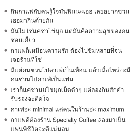
กินกาแฟกับคนรู้ใจมันฟินนะเออ เลยอยากชวน
เธอมากินด้วยกัน
มันไม่ใช่แค่ชาไข่มุก แต่มันคือความสุขของคน
ชอบเคี้ยว
กาแฟก็เหมือนความรัก ต้องไปชิมหลายที่จน
เจอร้านที่ใช่
มีแต่คนชวนไปคาเฟ่เป็นเพื่อน แล้วเมื่อไหร่จะมี
คนชวนไปคาเฟ่เป็นแฟน
เราก็แค่ชานมไข่มุกเม็ดดำๆ แต่ลองกินสักคำ
รับรองจะติดใจ
คาเฟ่อ่ะ minimal แต่คนในร้านอ่ะ maximum
กาแฟดีต้องร้าน Specialty Coffee ลองมาเป็น
แฟนพี่ชีวิตจะดีแน่นอน