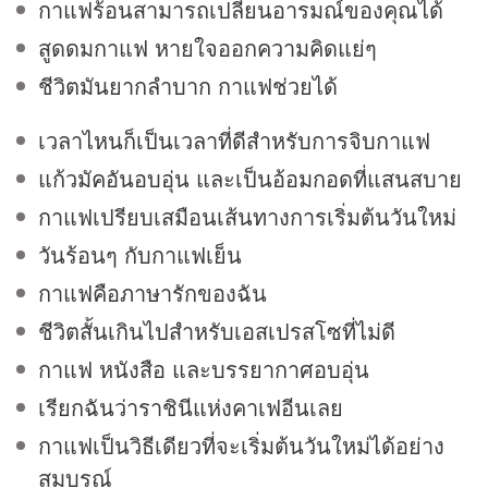
กาแฟร้อนสามารถเปลี่ยนอารมณ์ของคุณได้
สูดดมกาแฟ หายใจออกความคิดแย่ๆ
ชีวิตมันยากลำบาก กาแฟช่วยได้
เวลาไหนก็เป็นเวลาที่ดีสำหรับการจิบกาแฟ
แก้วมัคอันอบอุ่น และเป็นอ้อมกอดที่แสนสบาย
กาแฟเปรียบเสมือนเส้นทางการเริ่มต้นวันใหม่
วันร้อนๆ กับกาแฟเย็น
กาแฟคือภาษารักของฉัน
ชีวิตสั้นเกินไปสำหรับเอสเปรสโซที่ไม่ดี
กาแฟ หนังสือ และบรรยากาศอบอุ่น
เรียกฉันว่าราชินีแห่งคาเฟอีนเลย
กาแฟเป็นวิธีเดียวที่จะเริ่มต้นวันใหม่ได้อย่าง
สมบูรณ์