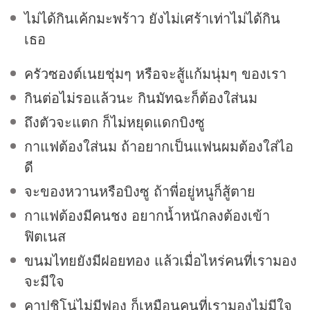
ไม่ได้กินเค้กมะพร้าว ยังไม่เศร้าเท่าไม่ได้กิน
เธอ
ครัวซองต์เนยชุ่มๆ หรือจะสู้แก้มนุ่มๆ ของเรา
กินต่อไม่รอแล้วนะ กินมัทฉะก็ต้องใส่นม
ถึงตัวจะแตก ก็ไม่หยุดแดกบิงซู
กาแฟต้องใส่นม ถ้าอยากเป็นแฟนผมต้องใส่ไอ
ดี
จะของหวานหรือบิงซู ถ้าพี่อยู่หนูก็สู้ตาย
กาแฟต้องมีคนชง อยากน้ำหนักลงต้องเข้า
ฟิตเนส
ขนมไทยยังมีฝอยทอง แล้วเมื่อไหร่คนที่เรามอง
จะมีใจ
คาปูชิโน่ไม่มีฟอง ก็เหมือนคนที่เรามองไม่มีใจ