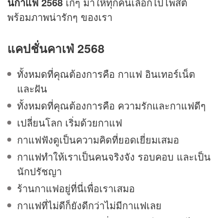
นกาแฟ
2568
เก๋ๆ มาให้ทุกคนเลือกไปโพสต์
พร้อมภาพน่ารักๆ ของเรา
แคปชั่นคาเฟ่ 2568
ทั้งหมดที่คุณต้องการคือ กาแฟ อินเทอร์เน็ต
และฝัน
ทั้งหมดที่คุณต้องการคือ ความรักและกาแฟดีๆ
เปลี่ยนโลก เริ่มด้วยกาแฟ
กาแฟฟังดูเป็นความคิดที่ยอดเยี่ยมเสมอ
กาแฟทำให้เราเป็นคนจริงจัง รอบคอบ และเป็น
นักปรัชญา
ร้านกาแฟอยู่ที่นี่เพื่อเราเสมอ
กาแฟที่ไม่ดีก็ยังดีกว่าไม่มีกาแฟเลย