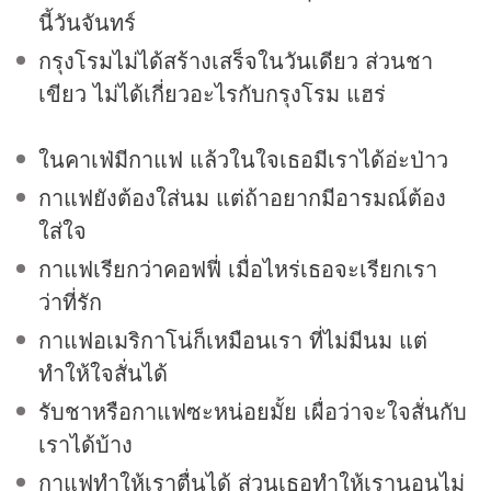
นี้วันจันทร์
กรุงโรมไม่ได้สร้างเสร็จในวันเดียว ส่วนชา
เขียว ไม่ได้เกี่ยวอะไรกับกรุงโรม แฮร่
ในคาเฟ่มีกาแฟ แล้วในใจเธอมีเราได้อ่ะป่าว
กาแฟยังต้องใส่นม แต่ถ้าอยากมีอารมณ์ต้อง
ใส่ใจ
กาแฟเรียกว่าคอฟฟี่ เมื่อไหร่เธอจะเรียกเรา
ว่าที่รัก
กาแฟอเมริกาโน่ก็เหมือนเรา ที่ไม่มีนม แต่
ทำให้ใจสั่นได้
รับชาหรือกาแฟซะหน่อยมั้ย เผื่อว่าจะใจสั่นกับ
เราได้บ้าง
กาแฟทำให้เราตื่นได้ ส่วนเธอทำให้เรานอนไม่