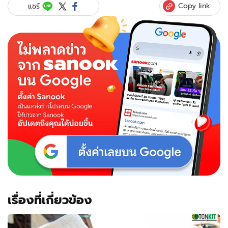
เครื่อง
Copy link
แชร์
บิน
Boeing
747
ลำละ
11.5
ล้าน
ซื้อ
ไป
แต่ง
บ้าน
ได้
ไม่
ไกล
มาก
มี
ส่ง
ฟรี!
เรื่องที่เกี่ยวข้อง