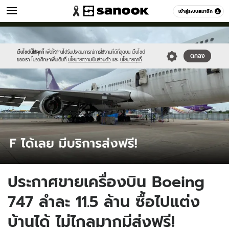
เที่ยว-กิน
เข้าสู่ระบบสมาชิก
หมวดอื่นๆ
//s.isanook.com/tr/0/ud/288/1442427/tagline-
Sanook
//s.isanook.com/sr/0/images/logo-
600
60
template-
new-
update-
sanook.png
เว็บไซต์นี้ใช้คุกกี้
เพื่อให้ท่านได้รับประสบการณ์การใช้งานที่ดีที่สุดบน เว็บไซต์
ตกลง
ของเรา โปรดศึกษาเพิ่มเติมที่
นโยบายความเป็นส่วนตัว
และ
นโยบายคุกกี้
202.jpg
ประกาศขายเครื่องบิน Boeing
747 ลำละ 11.5 ล้าน ซื้อไปแต่ง
บ้านได้ ไม่ไกลมากมีส่งฟรี!