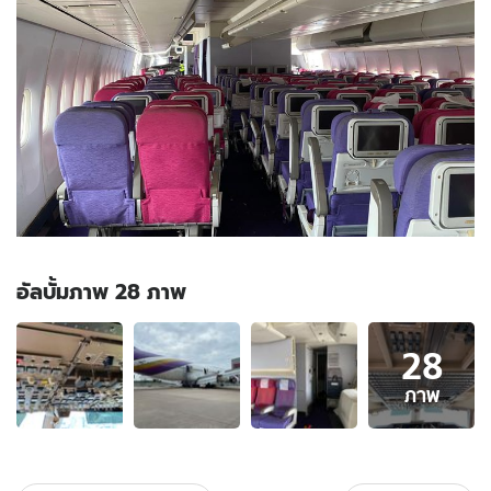
อัลบั้มภาพ 28 ภาพ
อัลบั้ม
28
ภาพ
28
ภาพ
ภาพ
ของ
ประกาศ
ขาย