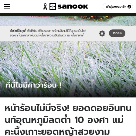
เที่ยว-กิน
เข้าสู่ระบบสมาชิก
หมวดอื่นๆ
//s.isanook.com/tr/0/ud/287/1437467/tagline-
Sanook
//s.isanook.com/sr/0/images/logo-
600
60
template-
new-
update(15).jpg
sanook.png
เว็บไซต์นี้ใช้คุกกี้
เพื่อให้ท่านได้รับประสบการณ์การใช้งานที่ดีที่สุดบน เว็บไซต์
ตกลง
ของเรา โปรดศึกษาเพิ่มเติมที่
นโยบายความเป็นส่วนตัว
และ
นโยบายคุกกี้
หน้าร้อนไม่มีจริง! ยอดดอยอินทน
นท์อุณหภูมิลดต่ำ 10 องศา แม่
คะนิ้งเกาะยอดหญ้าสวยงาม