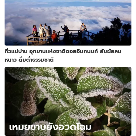
กิ่วแม่ปาน อุทยานแห่งชาติดอยอินทนนท์ สัมผัสลม
หนาว ดื่มด่ำธรรมชาติ