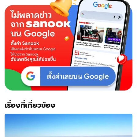
ดอย
อิน
ทน
นท์
อุณหภูมิ
ลด
ต่ำ
10
องศา
แม่
คะ
นิ้ง
เกาะ
ยอด
หญ้า
สวยงาม
เรื่องที่เกี่ยวข้อง