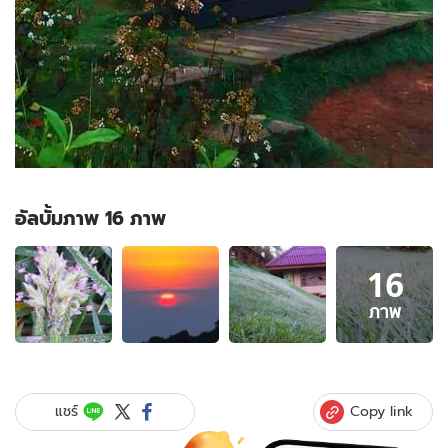
อัลบั้มภาพ 16 ภาพ
อัลบั้ม
16
ภาพ
16
ภาพ
ภาพ
ของ
หน้า
ร้อน
ไม่มี
Copy link
แชร์
จริง!
ยอด