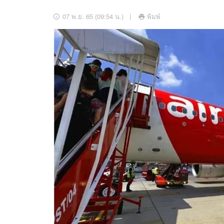
อัปเดตจีน
07 พ.ย. 65 (09:54 น.)
พิมพ์
เช็กข่าวชัวร์
ติดตามสนุกโซเชี
ดาวน์โหลดสนุกแอปฟรี
สงวนลิขสิทธิ์ ©
2569
บริษัท อิมเมจ ฟิวเจอร์ (ประเทศไทย) จำกัด