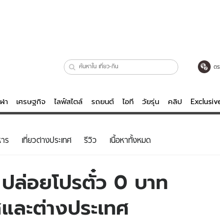
ตร
ีฬา
เศรษฐกิจ
ไลฟ์สไตล์
รถยนต์
ไอที
วัยรุ่น
คลิป
Exclusi
ตรวจหวย
ไลฟ์สไตล์
บันเทิงค
หาร
เที่ยวต่างประเทศ
รีวิว
เนื้อหาทั้งหมด
ผู้หญิง
หนัง-ละคร
ผู้ชาย
เพลง
 ปล่อยโปรตั๋ว 0 บาท
ย
วัยรุ่น
เกมส์
ศและต่างประเทศ
ไอที
คลิป
รถยนต์
พอดแคสต์