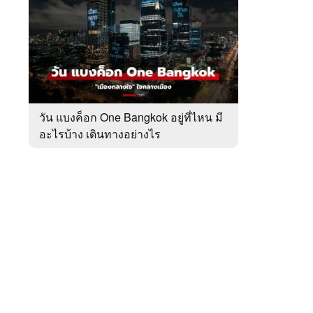
สัปดาห์
ของ
หมวด
เที่ยว
 WeTV
ทั่ว
ไทย
วัน แบงค็อก One Bangkok อยู่ที่ไหน มี
อะไรบ้าง เดินทางอย่างไร
ติดต่อโฆษณา
tencentthbd
sales@tencent.co.th
รา
ร้องเรียนเนื้อหาไม่เหมาะสม
แนะนำติชม แจ้งปัญหาการใช้งาน