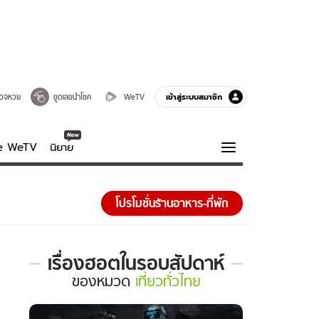
เข้าสู่ระบบสมาชิก
วจหวย
ขูดเลขนำโชค
WeTV
ve WeTV
นิยาย
รบรส
ความรู้รอบตัว
โปรโมชั่นร้านอาหาร-ที่พัก
ฮาวทู
กูรู-รอบรู้
เรื่องฮอตในรอบสัปดาห์
เรื่อง
ของ
หมวด
เที่ยวทั่วไทย
ฮอต
ใน
รอบ