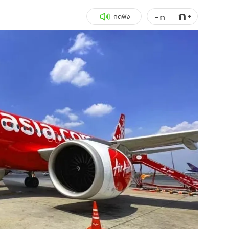
ก
สุขภาพ
+
ดูทีวี
-
ก
กดฟัง
เที่ยว-กิน
WeTV
Tasteful Thailand
Exclusive
Sanook Choice
นิยาย
ยลได้ที่
ร่วมงานกับเ