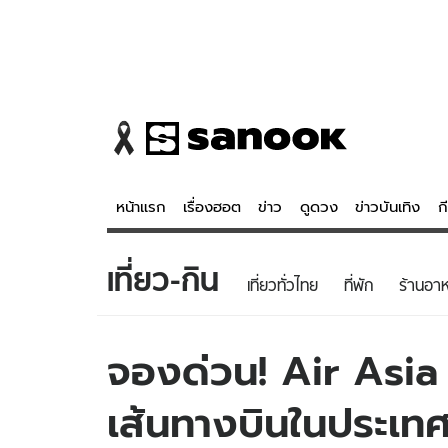
หน้าแรก
เรื่องฮอต
ข่าว
ดูดวง
ข่าวบันเทิง
ก
เที่ยว-กิน
ข่าว
ดูดวง - 
เที่ยวทั่วไทย
ที่พัก
ร้านอา
เรื่องฮอต
ดูดวง
ข่าว
หวยไทย
จองด่วน! Air Asia
ข่าวบันเทิง
สถิติหวยไท
เส้นทางบินในประเท
ข่าวกีฬา
หวยลาว
ข่าวเศรษฐกิจ