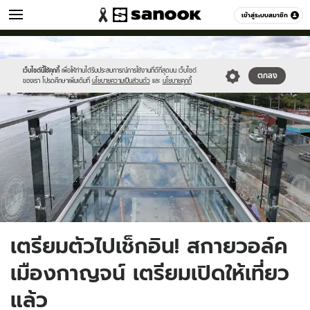
เที่ยว-กิน
เข้าสู่ระบบสมาชิก
หมวดอื่นๆ
//s.isanook.com/tr/0/ud/286/1433649/thr.jpg
Sanook
//s.isanook.com/sr/0/images/logo-
600
60
new-
sanook.png
เว็บไซต์นี้ใช้คุกกี้
เพื่อให้ท่านได้รับประสบการณ์การใช้งานที่ดีที่สุดบน เว็บไซต์
ตกลง
ของเรา โปรดศึกษาเพิ่มเติมที่
นโยบายความเป็นส่วนตัว
และ
นโยบายคุกกี้
เตรียมตัวไปเช็กอิน! สกายวอล์ค
เมืองกาญจน์ เตรียมเปิดให้เที่ยว
แล้ว