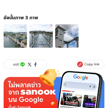
อัลบั้มภาพ 3 ภาพ
อัลบั้ม
ภาพ
3
ภาพ
ของ
เตรียม
ตัว
ไป
Copy link
แชร์
เช็
กอิน!
สกา
ย
วอล์ค
เมือ
งกาญ
จน์
เตรียม