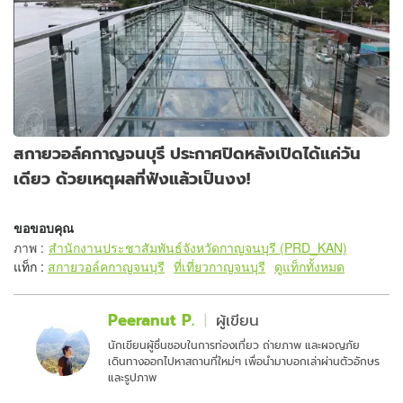
สกายวอล์คกาญจนบุรี ประกาศปิดหลังเปิดได้แค่วัน
เดียว ด้วยเหตุผลที่ฟังแล้วเป็นงง!
ขอขอบคุณ
ภาพ
:
สำนักงานประชาสัมพันธ์จังหวัดกาญจนบุรี (PRD_KAN)
แท็ก :
สกายวอล์คกาญจนบุรี
ที่เที่ยวกาญจนบุรี
ดูแท็กทั้งหมด
Peeranut P.
ผู้เขียน
นักเขียนผู้ชื่นชอบในการท่องเที่ยว ถ่ายภาพ และผจญภัย
เดินทางออกไปหาสถานที่ใหม่ๆ เพื่อนำมาบอกเล่าผ่านตัวอักษร
และรูปภาพ