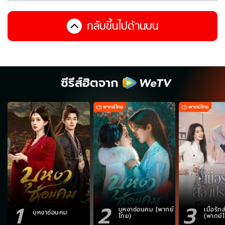
กลับขึ้นไปด้านบน
ซีรีส์ฮิตจาก
1
2
3
บุหงาซ่อนคม (พากย์
เมื่อรั
บุหงาซ่อนคม
ไทย)
(พากย์