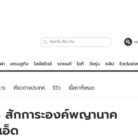
ตร
ีฬา
เศรษฐกิจ
ไลฟ์สไตล์
รถยนต์
ไอที
วัยรุ่น
คลิป
Exclusi
ตรวจหวย
ไลฟ์สไตล์
บันเทิงค
หาร
เที่ยวต่างประเทศ
รีวิว
เนื้อหาทั้งหมด
ผู้หญิง
หนัง-ละคร
ผู้ชาย
เพลง
าด สักการะองค์พญานาค
ย
วัยรุ่น
เกมส์
เอ็ด
ไอที
คลิป
รถยนต์
พอดแคสต์