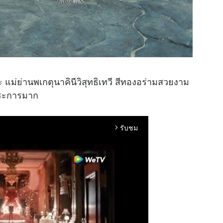
ะ แม่ย่านพเกตุนาคินีวิสุทธิเทวี สีทองอร่ามสวยงาม
รตระการมาก
รับชม
arrow_forward_ios