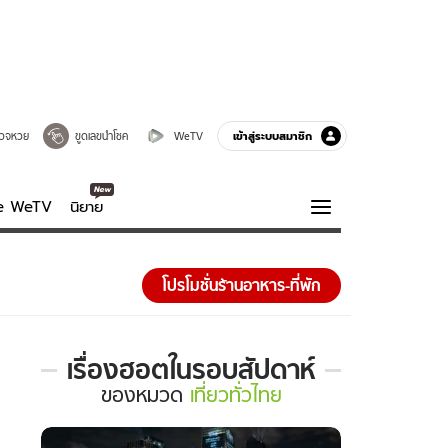
เข้าสู่ระบบสมาชิก
วจหวย
ขูดเลขนำโชค
WeTV
ve WeTV
นิยาย
รบรส
ความรู้รอบตัว
โปรโมชั่นร้านอาหาร-ที่พัก
ฮาวทู
กูรู-รอบรู้
เรื่องฮอตในรอบสัปดาห์
เรื่อง
ของ
หมวด
เที่ยวทั่วไทย
ฮอต
ใน
รอบ