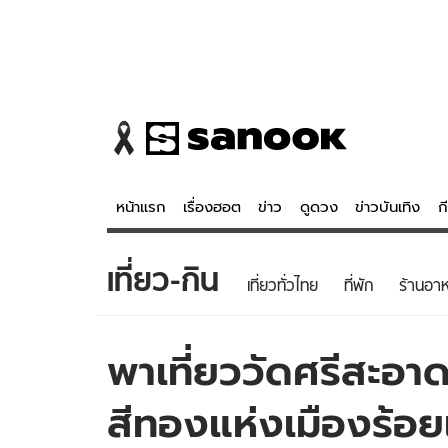
หน้าแรก
เรื่องฮอต
ข่าว
ดูดวง
ข่าวบันเทิง
ก
เที่ยว-กิน
ข่าว
ดูดวง - 
เที่ยวทั่วไทย
ที่พัก
ร้านอา
เรื่องฮอต
ดูดวง
ข่าว
หวยไทย
พาเที่ยววัดศรีสะอ
ข่าวบันเทิง
สถิติหวยไท
สีทองแห่งเมืองร้อย
ข่าวกีฬา
หวยลาว
ข่าวเศรษฐกิจ