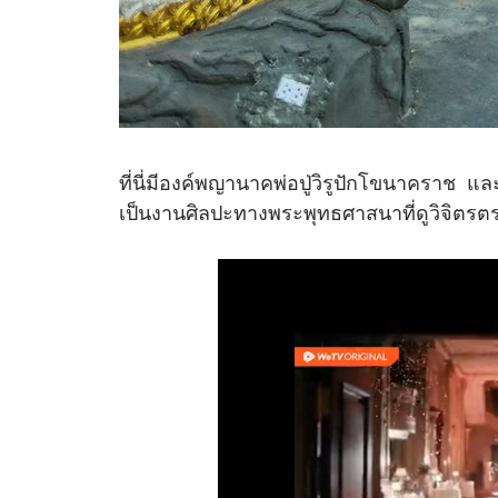
ที่นี่มีองค์พญานาคพ่อปู่วิรูปักโขนาคราช แล
เป็นงานศิลปะทางพระพุทธศาสนาที่ดูวิจิต