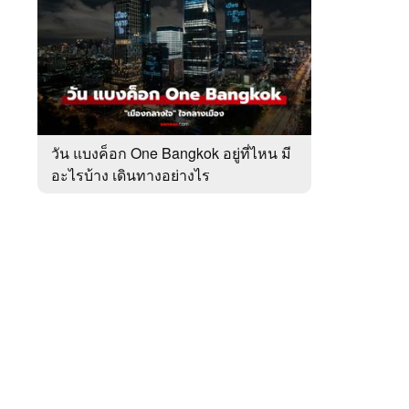
สัปดาห์
ของ
หมวด
เที่ยว
 WeTV
ทั่ว
ไทย
วัน แบงค็อก One Bangkok อยู่ที่ไหน มี
อะไรบ้าง เดินทางอย่างไร
ติดต่อโฆษณา
tencentthbd
sales@tencent.co.th
รา
ร้องเรียนเนื้อหาไม่เหมาะสม
แนะนำติชม แจ้งปัญหาการใช้งาน