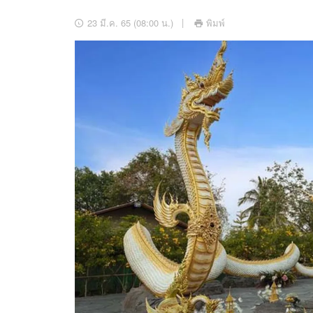
อัปเดตจีน
23 มี.ค. 65 (08:00 น.)
พิมพ์
เช็กข่าวชัวร์
ติดตามสนุกโซเชี
ดาวน์โหลดสนุกแอปฟรี
สงวนลิขสิทธิ์ ©
2569
บริษัท อิมเมจ ฟิวเจอร์ (ประเทศไทย) จำกัด