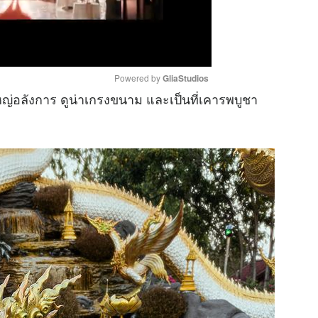
Powered by 
GliaStudios
ญ่อลังการ ดูน่าเกรงขนาม และเป็นที่เคารพบูชา
M
u
t
e