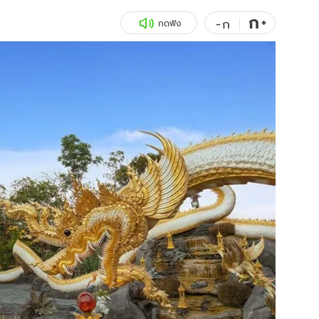
ก
สุขภาพ
+
ดูทีวี
-
ก
กดฟัง
เที่ยว-กิน
WeTV
Tasteful Thailand
Exclusive
Sanook Choice
นิยาย
ยลได้ที่
ร่วมงานกับเ