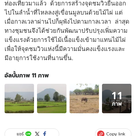
ท่องเที่ยว
มาแล้ว ด้วยการสร้างจุดชมวิวยื่นออก
ไปในลำน้ำที่ไหลลงสู่เขื่อนมูลบนด้วยไม้ไผ่ แต่
เมื่อกาลเวลาผ่านไปก็ผุพังไปตามกาลเวลา ล่าสุด
ทางชุมชนจึงได้ช่วยกันพัฒนาปรับปรุงเพิ่มความ
แข็งแรงด้วยการใช้ไม้เนื้อแข็งเข้ามาแทนไม้ไผ่
เพื่อให้จุดชมวิวแห่งนี้มีความมั่นคงแข็งแรงและ
มีอายุการใช้งานที่นานขึ้น.
อัลบั้มภาพ 11 ภาพ
อัลบั้ม
11
ภาพ
11
ภาพ
ภาพ
ของ
ฟูจิ
เมือง
โคราช
Copy link
แชร์