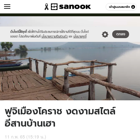
เที่ยว-กิน
เข้าสู่ระบบสมาชิก
หมวดอื่นๆ
//s.isanook.com/tr/0/ud/286/1431297/gtrh.jpg
Sanook
//s.isanook.com/sr/0/images/logo-
600
60
new-
sanook.png
เว็บไซต์นี้ใช้คุกกี้
เพื่อให้ท่านได้รับประสบการณ์การใช้งานที่ดีที่สุดบน เว็บไซต์
ตกลง
ของเรา โปรดศึกษาเพิ่มเติมที่
นโยบายความเป็นส่วนตัว
และ
นโยบายคุกกี้
ฟูจิเมืองโคราช งดงามสไตล์
อีสานบ้านเฮา
11 ก.พ. 65 (15:19 น.)