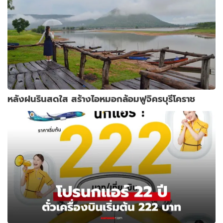
หลังฝนรินสดใส สร้างไอหมอกล้อมฟูจิครบุรีโคราช