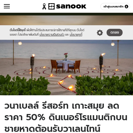
เที่ยว-กิน
เข้าสู่ระบบสมาชิก
หมวดอื่นๆ
//s.isanook.com/tr/0/ud/286/1430889/oigrk.jpg
Sanook
//s.isanook.com/sr/0/images/logo-
600
60
new-
sanook.png
เว็บไซต์นี้ใช้คุกกี้
เพื่อให้ท่านได้รับประสบการณ์การใช้งานที่ดีที่สุดบน เว็บไซต์
ตกลง
ของเรา โปรดศึกษาเพิ่มเติมที่
นโยบายความเป็นส่วนตัว
และ
นโยบายคุกกี้
วนาเบลล์ รีสอร์ท เกาะสมุย ลด
ราคา 50% ดินเนอร์โรแมนติกบน
ชายหาดต้อนรับวาเลนไทน์