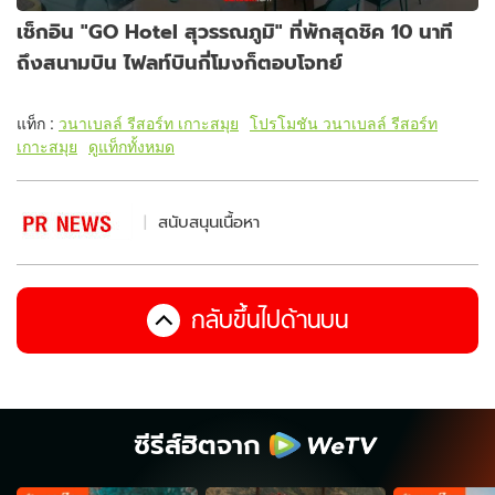
เช็กอิน "GO Hotel สุวรรณภูมิ" ที่พักสุดชิค 10 นาที
ถึงสนามบิน ไฟลท์บินกี่โมงก็ตอบโจทย์
แท็ก :
วนาเบลล์ รีสอร์ท เกาะสมุย
โปรโมชัน วนาเบลล์ รีสอร์ท
เกาะสมุย
ดูแท็กทั้งหมด
สนับสนุนเนื้อหา
กลับขึ้นไปด้านบน
ซีรีส์ฮิตจาก