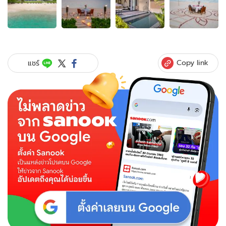
4
ภาพ
ของ
วนา
เบลล์
รีสอร์ท
Copy link
แชร์
เกาะสมุย
ลด
ราคา
50%
ดินเนอร์
โร
แมน
ติก
บน
ชายหาด
ต้อนรับ
วาเลนไทน์