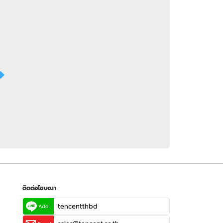
 WeTV
ติดต่อโฆษณา
tencentthbd
sales@tencent.co.th
รา
ร้องเรียนเนื้อหาไม่เหมาะสม
แนะนำติชม แจ้งปัญหาการใช้งาน
ติดต่อโฆษณา
tencentthbd
Add