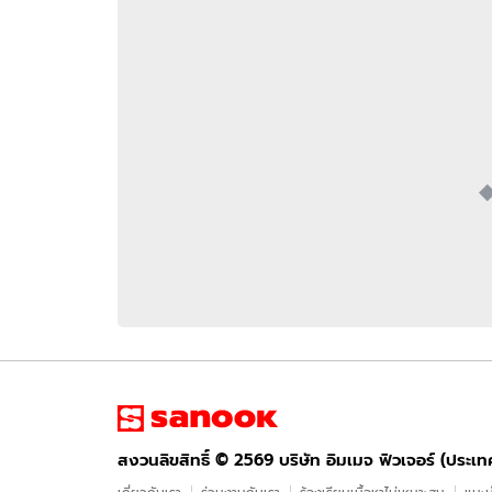
อัปเดตจีน
เช็กข่าวชัวร์
ติดตามสนุกโซเชี
ดาวน์โหลดสนุกแอปฟรี
สงวนลิขสิทธิ์ ©
2569
บริษัท อิมเมจ ฟิวเจอร์ (ประเทศไทย) จำกัด
สงวนลิขสิทธิ์ ©
2569
บริษัท อิมเมจ ฟิวเจอร์ (ประเ