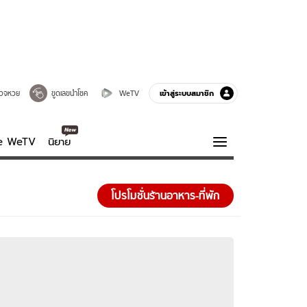
เข้าสู่ระบบสมาชิก
วจหวย
ขูดเลขนำโชค
WeTV
ve WeTV
นิยาย
รบรส
ความรู้รอบตัว
โปรโมชั่นร้านอาหาร-ที่พัก
ฮาวทู
กูรู-รอบรู้