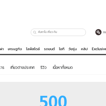
ตร
ีฬา
เศรษฐกิจ
ไลฟ์สไตล์
รถยนต์
ไอที
วัยรุ่น
คลิป
Exclusi
ตรวจหวย
ไลฟ์สไตล์
บันเทิงค
หาร
เที่ยวต่างประเทศ
รีวิว
เนื้อหาทั้งหมด
ผู้หญิง
หนัง-ละคร
ผู้ชาย
เพลง
ย
วัยรุ่น
เกมส์
500
ไอที
คลิป
รถยนต์
พอดแคสต์