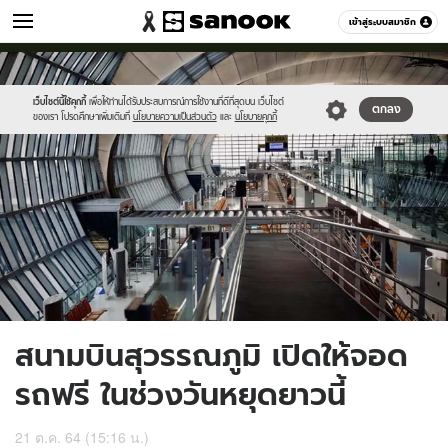
เที่ยว-กิน
เข้าสู่ระบบสมาชิก
หมวดอื่นๆ
//s.isanook.com/tr/0/ud/285/1429485/bg.jpg
Sanook
//s.isanook.com/sr/0/images/logo-
600
60
new-
sanook.png
เว็บไซต์นี้ใช้คุกกี้
เพื่อให้ท่านได้รับประสบการณ์การใช้งานที่ดีที่สุดบน เว็บไซต์
ตกลง
ของเรา โปรดศึกษาเพิ่มเติมที่
นโยบายความเป็นส่วนตัว
และ
นโยบายคุกกี้
สนามบินสุวรรณภูมิ เปิดให้จอด
รถฟรี ในช่วงวันหยุดยาวนี้
21 ต.ค. 64 (15:16 น.)