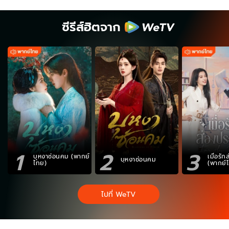
ซีรีส์ฮิตจาก
1
2
3
บุหงาซ่อนคม (พากย์
เมื่อรั
บุหงาซ่อนคม
ไทย)
(พากย์
ไปที่ WeTV