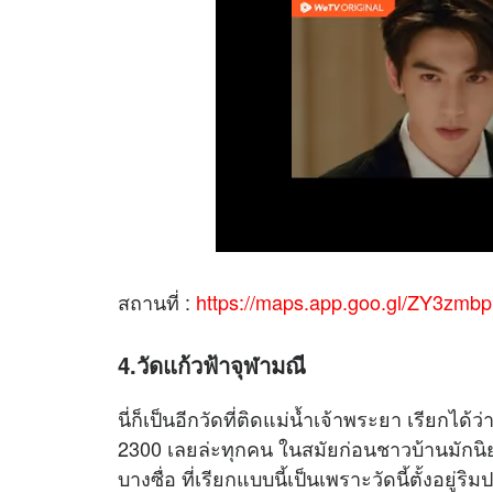
สถานที่ :
https://maps.app.goo.gl/ZY3zm
4.วัดแก้วฟ้าจุฬามณี
นี่ก็เป็นอีกวัดที่ติดแม่น้ำเจ้าพระยา เรียกได้ว่
2300 เลยล่ะทุกคน ในสมัยก่อนชาวบ้านมักนิย
บางซื่อ ที่เรียกแบบนี้เป็นเพราะวัดนี้ตั้งอยู่