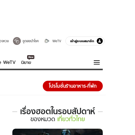
เข้าสู่ระบบสมาชิก
วจหวย
ขูดเลขนำโชค
WeTV
ve WeTV
นิยาย
รบรส
ความรู้รอบตัว
โปรโมชั่นร้านอาหาร-ที่พัก
ฮาวทู
กูรู-รอบรู้
เรื่องฮอตในรอบสัปดาห์
เรื่อง
ของ
หมวด
เที่ยวทั่วไทย
ฮอต
ใน
รอบ