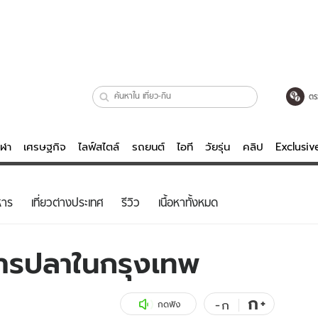
ตร
ีฬา
เศรษฐกิจ
ไลฟ์สไตล์
รถยนต์
ไอที
วัยรุ่น
คลิป
Exclusi
ตรวจหวย
ไลฟ์สไตล์
บันเทิงค
หาร
เที่ยวต่างประเทศ
รีวิว
เนื้อหาทั้งหมด
ผู้หญิง
หนัง-ละคร
ผู้ชาย
เพลง
าหารปลาในกรุงเทพ
ย
วัยรุ่น
เกมส์
ไอที
คลิป
ก
+
-
ก
กดฟัง
รถยนต์
พอดแคสต์