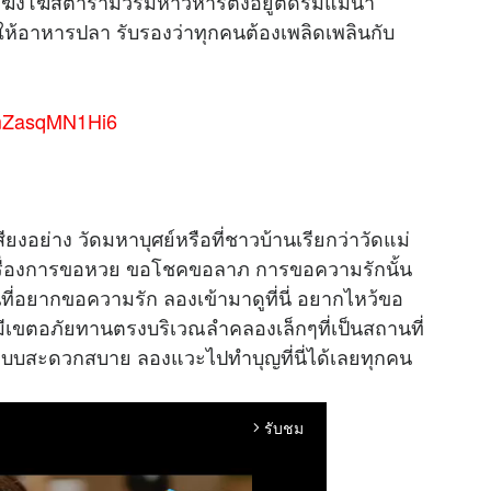
ะฆังโฆสิตารามวรมหาวิหารตั้งอยู่ติดริมแม่น้ำ
่ให้อาหารปลา รับรองว่าทุกคนต้องเพลิดเพลินกับ
amZasqMN1Hi6
เสียงอย่าง วัดมหาบุศย์หรือที่ชาวบ้านเรียกว่าวัดแม่
เรื่องการขอหวย ขอโชคขอลาภ การขอความรักนั้น
่อยากขอความรัก ลองเข้ามาดูที่นี่ อยากไหว้ขอ
ะมีเขตอภัยทานตรงบริเวณลำคลองเล็กๆที่เป็นสถานที่
ับแบบสะดวกสบาย ลองแวะไปทำบุญที่นี่ได้เลยทุกคน
รับชม
arrow_forward_ios