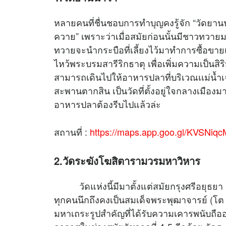
หลายคนที่ชื่นชอบการทำบุญคงรู้จัก “วัดยานนาว
ควาย” เพราะว่าเมื่อสมัยก่อนนั้นมีชาวทวา
ทวายจะนำกระบือที่เลี้ยงไว้มาทำการซื้อขา
ไหว้พระบรมสารีริกธาตุ เพื่อเพิ่มความเป็นสิริ
สามารถเดินไปให้อาหารปลาที่บริเวณเเม่น้ำเจ
สะพานตากสิน เป็นวัดที่ตั้งอยู่ใจกลางเมื
อาหารปลาต้องรีบไปแล้วล่ะ
สถานที่ :
https://maps.app.goo.gl/KVSNi
2.วัดระฆังโฆสิตารามวรมหาวิหาร
วัดแห่งนี้มีมาตั้งแต่สมัยกรุงศรี
อยุธยา
ทุกคนนึกถึงคงเป็นสมเด็จพระพุฒาจารย์ (โต
มหาเถระรูปสำคัญที่ได้รับความเคารพนับถื