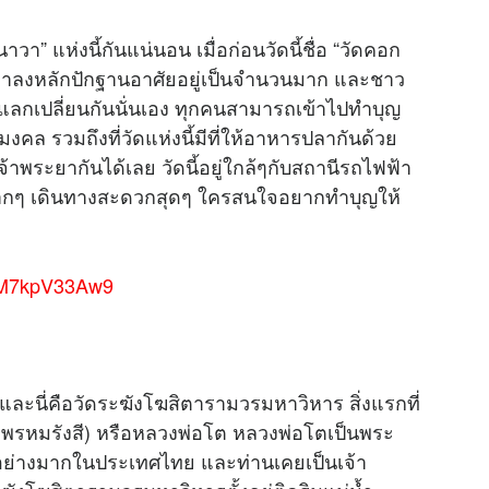
า” แห่งนี้กันแน่นอน เมื่อก่อนวัดนี้ชื่อ “วัดคอก
ยมาลงหลักปักฐานอาศัยอยู่เป็นจำนวนมาก และชาว
ยแลกเปลี่ยนกันนั่นเอง ทุกคนสามารถเข้าไปทำบุญ
มงคล รวมถึงที่วัดแห่งนี้มีที่ให้อาหารปลากันด้วย
้าพระยากันได้เลย วัดนี้อยู่ใกล้ๆกับสถานีรถไฟฟ้า
องมากๆ เดินทางสะดวกสุดๆ ใครสนใจอยากทำบุญให้
qcM7kpV33Aw9
และนี่คือวัดระฆังโฆสิตารามวรมหาวิหาร สิ่งแรกที่
 พรหมรังสี) หรือหลวงพ่อโต หลวงพ่อโตเป็นพระ
ออย่างมากในประเทศไทย และท่านเคยเป็นเจ้า