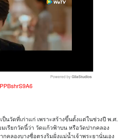
Powered by 
GliaStudios
bpPPBshrS9A6
M
u
t
าเป็นวัดที่เก่าแก่ เพราะสร้างขึ้นตั้งแต่ในช่วงปี พ.ศ.
e
มเรียกวัดนี้ว่า วัดแก้วฟ้าบน หรือวัดปากคลอง
ริมปากคลองบางซื่อตรงริมฝั่งแม่น้ำเจ้าพระยานั่นเอง