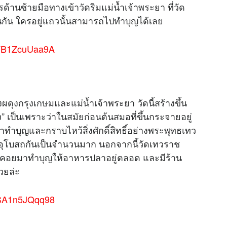
ารด้านซ้ายมือทางเข้าวัดริมแม่น้ำเจ้าพระยา ที่วัด
นกัน ใครอยู่แถวนั้นสามารถไปทำบุญได้เลย
RYB1ZcuUaa9A
งผดุงกรุงเกษมและแม่น้ำเจ้าพระยา วัดนี้สร้างขึ้น
รง” เป็นเพราะว่าในสมัยก่อนต้นสมอที่ขึ้นกระจายอยู่
มาทำบุญและกราบไหว้สิ่งศักดิ์สิทธิ์อย่างพระพุทธเทว
ุโบสถกันเป็นจำนวนมาก นอกจากนี้วัดเทวราช
ัทธาคอยมาทำบุญให้อาหารปลาอยู่ตลอด และมีร้าน
วยล่ะ
USA1n5JQqq98