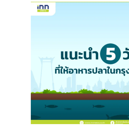
อัปเดตจีน
เช็กข่าวชัวร์
ติดตามสนุกโซเชี
ดาวน์โหลดสนุกแอปฟรี
สงวนลิขสิทธิ์ ©
2569
บริษัท อิมเมจ ฟิวเจอร์ (ประเทศไทย) จำกัด