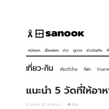
หน้าแรก
เรื่องฮอต
ข่าว
ดูดวง
ข่าวบันเทิง
ก
เที่ยว-กิน
ข่าว
ดูดวง - 
เที่ยวทั่วไทย
ที่พัก
ร้านอา
เรื่องฮอต
ดูดวง
ข่าว
หวยไทย
แนะนำ 5 วัดที่ให้อ
ข่าวบันเทิง
สถิติหวยไท
ข่าวกีฬา
หวยลาว
25 พ.ค. 67 (15:49 น.)
พิมพ์
ข่าวเศรษฐกิจ