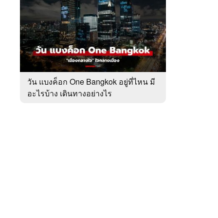
สัปดาห์
ของ
หมวด
เที่ยว
 WeTV
ทั่ว
ไทย
วัน แบงค็อก One Bangkok อยู่ที่ไหน มี
อะไรบ้าง เดินทางอย่างไร
ติดต่อโฆษณา
tencentthbd
sales@tencent.co.th
รา
ร้องเรียนเนื้อหาไม่เหมาะสม
แนะนำติชม แจ้งปัญหาการใช้งาน