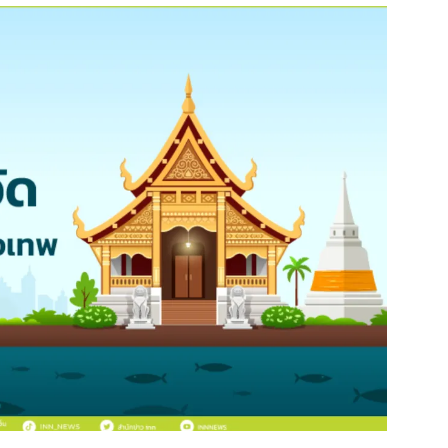
สุขภาพ
ดูทีวี
เที่ยว-กิน
WeTV
Tasteful Thailand
Exclusive
Sanook Choice
นิยาย
ยลได้ที่
ร่วมงานกับเ