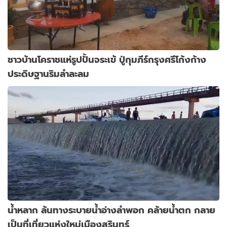
ชาวบ้านโคราชแห่รูปปั้นจระเข้ ปู่กุมภีร์กรุงศรีโก้งก้าง
ประดิษฐานริมลำละลม
น้ำหลาก ล้นทางระบายน้ำอ่างลำพอก คล้ายน้ำตก กลาย
เป็นที่เที่ยวแห่งใหม่เมืองสุรินทร์