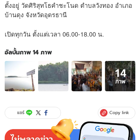
ตั้งอยู่ วัดศิริสุทโธคำชะโนด ตำบลวังทอง อำเภอ
บ้านดุง จังหวัดอุดรธานี
เปิดทุกวัน ตั้งแต่เวลา 06.00-18.00 น.
อัลบั้มภาพ 14 ภาพ
อัลบั้ม
14
ภาพ
14
ภาพ
ภาพ
ของ
คำ
ชะ
โนด
Copy link
แชร์
ตำนาน
ป่า
แห่ง
ความ