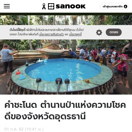
เที่ยว-กิน
เข้าสู่ระบบสมาชิก
หมวดอื่นๆ
//s.isanook.com/tr/0/ud/283/1416097/ijnjkb.jpg
Sanook
//s.isanook.com/sr/0/images/logo-
600
60
new-
sanook.png
เว็บไซต์นี้ใช้คุกกี้
เพื่อให้ท่านได้รับประสบการณ์การใช้งานที่ดีที่สุดบน เว็บไซต์
ตกลง
ของเรา โปรดศึกษาเพิ่มเติมที่
นโยบายความเป็นส่วนตัว
และ
นโยบายคุกกี้
คำชะโนด ตำนานป่าแห่งความโชค
ดีของจังหวัดอุดรธานี
01 ก.ค. 62 (10:41 น.)