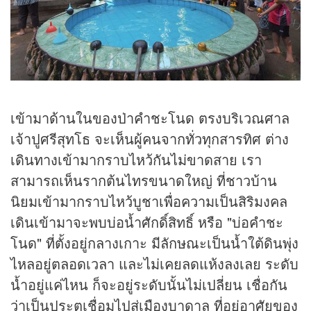
เข้ามาด้านในของป่าคำชะโนด ตรงบริเวณศาล
เจ้าปูศรีสุทโธ จะเห็นผู้คนจากทั่วทุกสารทิศ ต่าง
เดินทางเข้ามากราบไหว้กันไม่ขาดสาย เรา
สามารถเห็นรากต้นไทรขนาดใหญ่ ที่ชาวบ้าน
นิยมเข้ามากราบไหว้บูชาเพื่อความเป็นสิริมงคล
เดินเข้ามาจะพบบ่อน้ำศักดิ์สิทธิ์ หรือ "บ่อคำชะ
โนด" ที่ตั้งอยู่กลางเกาะ มีลักษณะเป็นน้ำใต้ดินพุ่ง
ไหลอยู่ตลอดเวลา และไม่เคยลดแห้งลงเลย ระดับ
น้ำอยู่แค่ไหน ก็จะอยู่ระดับนั้นไม่เปลี่ยน เชื่อกัน
ว่าเป็นประตูเชื่อมไปสู่เมืองบาดาล ที่อยู่อาศัยของ