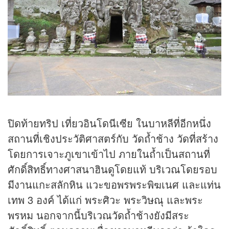
ปิดท้ายทริป เที่ยวอินโดนีเซีย ในบาหลีที่อีกหนึ่ง
สถานที่เชิงประวัติศาสตร์กับ วัดถ้ำช้าง วัดที่สร้าง
โดยการเจาะภูเขาเข้าไป ภายในถ้ำเป็นสถานที่
ศักดิ์สิทธิ์ทางศาสนาฮินดูโดยแท้ บริเวณโดยรอบ
มีงานแกะสลักหิน แวะขอพรพระพิฆเนศ และแท่น
เทพ 3 องค์ ได้แก่ พระศิวะ พระวิษณุ และพระ
พรหม นอกจากนี้บริเวณวัดถ้ำช้างยังมีสระ