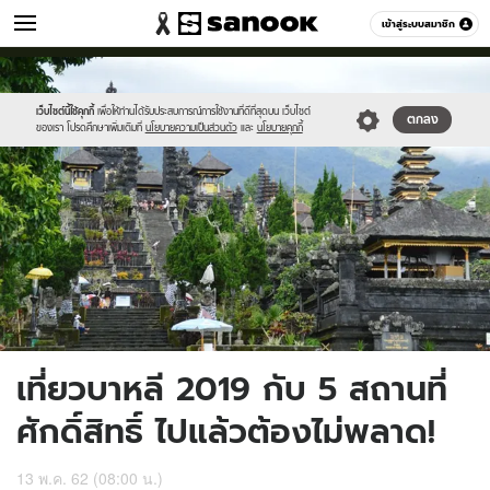
เที่ยว-กิน
เข้าสู่ระบบสมาชิก
หมวดอื่นๆ
//s.isanook.com/tr/0/ud/283/1415405/thrj.jpg
Sanook
//s.isanook.com/sr/0/images/logo-
600
60
new-
sanook.png
เว็บไซต์นี้ใช้คุกกี้
เพื่อให้ท่านได้รับประสบการณ์การใช้งานที่ดีที่สุดบน เว็บไซต์
ตกลง
ของเรา โปรดศึกษาเพิ่มเติมที่
นโยบายความเป็นส่วนตัว
และ
นโยบายคุกกี้
เที่ยวบาหลี 2019 กับ 5 สถานที่
ศักดิ์สิทธิ์ ไปแล้วต้องไม่พลาด!
13 พ.ค. 62 (08:00 น.)