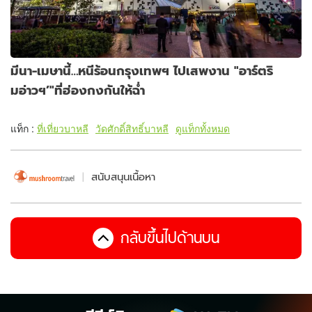
มีนา-เมษานี้…หนีร้อนกรุงเทพฯ ไปเสพงาน "อาร์ตริ
มอ่าวฯ’"ที่ฮ่องกงกันให้ฉ่ำ
แท็ก :
ที่เที่ยวบาหลี
วัดศักดิ์สิทธิ์บาหลี
ดูแท็กทั้งหมด
สนับสนุนเนื้อหา
กลับขึ้นไปด้านบน