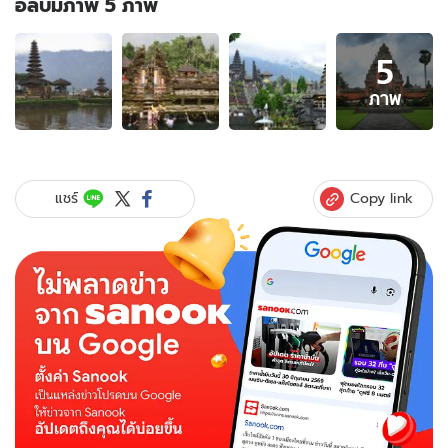
อัลบั้มภาพ 5 ภาพ
อัลบั้ม
5
ภาพ
5
ภาพ
ภาพ
ของ
เที่ยว
บาหลี
2019
Copy link
แชร์
กับ
5
สถาน
ที่
ศักดิ์สิทธิ์
ไป
แล้ว
ต้อง
ไม่
พลาด!