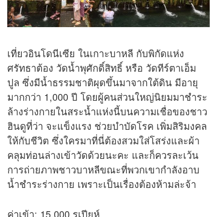
เที่ยวอินโดนีเซีย ในเกาะบาหลี กับพิกัดแห่ง
ศรัทธาต้อง วัดน้ำพุศักดิ์สิทธิ์ หรือ วัดทีร์ตาเอ็ม
ปูล ซึ่งมีน้ำธรรมชาติผุดขึ้นมาจากใต้ดิน มีอายุ
มากกว่า 1,000 ปี โดยผู้คนส่วนใหญ่นิยมมาชำระ
ล้างร่างกายในสระน้ำแห่งนี้บนความเชื่อของชาว
ฮินดูที่ว่า จะแข็งแรง ช่วยบำบัดโรค เพิ่มสิริมงคล
ให้กับชีวิต ซึ่งใครมาที่นี่ต้องสวมใส่โสร่งและผ้า
คลุมท่อนล่างเข้าวัดด้วยนะคะ และก็ควรละเว้น
การถ่ายภาพชาวบาหลีขณะที่พวกเขากำลังอาบ
น้ำชำระร่างกาย เพราะเป็นเรื่องต้องห้ามล่ะจ้า
ค่าเข้า: 15,000 รูเปียห์