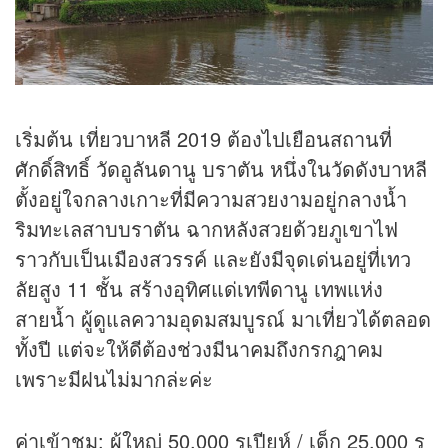
เริ่มต้น เที่ยวบาหลี 2019 ต้องไปเยือนสถานที่
ศักดิ์สิทธิ์ วัดอูลันดานู บราตัน หนึ่งในวัดดังบาหลี
ตั้งอยู่ใจกลางเกาะที่มีความสวยงามอยู่กลางน้ำ
ริมทะเลสาบบราตัน ฉากหลังสวยด้วยภูเขาไฟ
ราวกับเป็นเมืองสวรรค์ และยังมีจุดเด่นอยู่ที่เทว
ลัยสูง 11 ชั้น สร้างอุทิศแด่เทพีดานู เทพแห่ง
สายน้ำ ผู้ดูแลความอุดมสมบูรณ์ มาเที่ยวได้ตลอด
ทั้งปี แต่จะให้ดีต้องช่วงมีนาคมถึงกรกฎาคม
เพราะมีฝนไม่มากล่ะค่ะ
ค่าเข้าชม: ผู้ใหญ่ 50,000 รูเปียห์ / เด็ก 25,000 รู