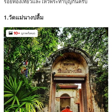
รอย
ท่องเที่ยว
และไหว้พระทำบุญกันครับ
1.วัดแม่นางปลื้ม
10
+
ดูภาพทั้งหมด