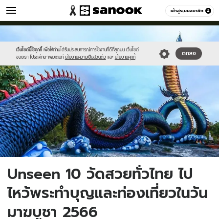
เที่ยว-กิน
เข้าสู่ระบบสมาชิก
หมวดอื่นๆ
//s.isanook.com/tr/0/ud/282/1414337/35267641_603296780044817_8
Sanook
//s.isanook.com/sr/0/images/logo-
600
60
new-
sanook.png
เว็บไซต์นี้ใช้คุกกี้
เพื่อให้ท่านได้รับประสบการณ์การใช้งานที่ดีที่สุดบน เว็บไซต์
ตกลง
ของเรา โปรดศึกษาเพิ่มเติมที่
นโยบายความเป็นส่วนตัว
และ
นโยบายคุกกี้
Unseen 10 วัดสวยทั่วไทย ไป
ไหว้พระทำบุญและท่องเที่ยวในวัน
มาฆบูชา 2566