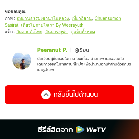
ขอขอบคุณ
ภาพ
:
อุทยานธรรมเขานาในหลวง
,
เที่ยวอีสาน
,
Chuensumon
Sasirat
,
เที่ยวไปตามใจเรา By Weerayuth
แท็ก :
วัดสวยทั่วไทย
วันมาฆบูชา
ดูแท็กทั้งหมด
Peeranut P.
ผู้เขียน
นักเขียนผู้ชื่นชอบในการท่องเที่ยว ถ่ายภาพ และผจญภัย
เดินทางออกไปหาสถานที่ใหม่ๆ เพื่อนำมาบอกเล่าผ่านตัวอักษร
และรูปภาพ
กลับขึ้นไปด้านบน
ซีรีส์ฮิตจาก