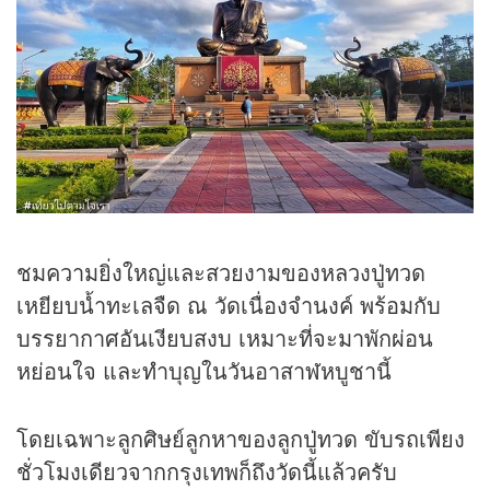
ชมความยิ่งใหญ่และสวยงามของหลวงปู่ทวด
เหยียบน้ำทะเลจืด ณ วัดเนื่องจำนงค์ พร้อมกับ
บรรยากาศอันเงียบสงบ เหมาะที่จะมาพักผ่อน
หย่อนใจ และทำบุญในวันอาสาฬหบูชานี้
โดยเฉพาะลูกศิษย์ลูกหาของลูกปู่ทวด ขับรถเพียง
ชั่วโมงเดียวจากกรุงเทพก็ถึงวัดนี้แล้วครับ