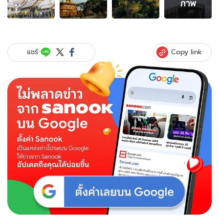
ภาพ
ภาพ
ของ
Unseen
10
วัด
Copy link
แชร์
สวย
ทั่ว
ไทย
ไป
ไหว้
พระ
ทำบุญ
และ
ท่อง
เที่ยว
ใน
วัน
มาฆบูชา
2566