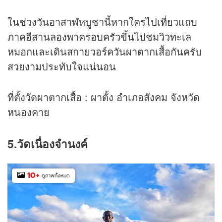
ในช่วงวันอาสาฬหบูชานี้หากใครไปเที่ยวแถบ
ภาคอีสานลองพาครอบครัวขึ้นไปชมวิวทะเล
หมอกและเดินสกายวอร์ควันผาตากเสื้อกันครับ
สวยงามประทับใจแน่นอน
ที่ตั้งวัดผาตากเสื้อ : ผาตั้ง อำเภอสังคม จังหวัด
หนองคาย
5.วัดเนื่องจำนงค์
10
+
ดูภาพทั้งหมด