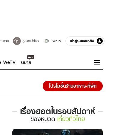
เข้าสู่ระบบสมาชิก
วจหวย
ขูดเลขนำโชค
WeTV
ve WeTV
นิยาย
รบรส
ความรู้รอบตัว
โปรโมชั่นร้านอาหาร-ที่พัก
ฮาวทู
กูรู-รอบรู้
เรื่องฮอตในรอบสัปดาห์
เรื่อง
ของ
หมวด
เที่ยวทั่วไทย
ฮอต
ใน
รอบ