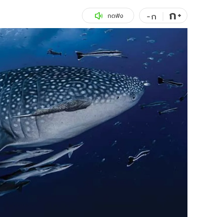
ก
สุขภาพ
+
ดูทีวี
-
ก
กดฟัง
เที่ยว-กิน
WeTV
Tasteful Thailand
Exclusive
Sanook Choice
นิยาย
ยลได้ที่
ร่วมงานกับเ