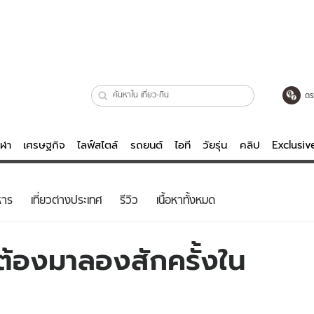
ตร
ีฬา
เศรษฐกิจ
ไลฟ์สไตล์
รถยนต์
ไอที
วัยรุ่น
คลิป
Exclusi
ตรวจหวย
ไลฟ์สไตล์
บันเทิงค
หาร
เที่ยวต่างประเทศ
รีวิว
เนื้อหาทั้งหมด
ผู้หญิง
หนัง-ละคร
ผู้ชาย
เพลง
่ต้องมาลองสักครั้งใน
ย
วัยรุ่น
เกมส์
ไอที
คลิป
รถยนต์
พอดแคสต์