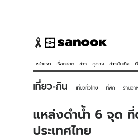
หน้าแรก
เรื่องฮอต
ข่าว
ดูดวง
ข่าวบันเทิง
ก
เที่ยว-กิน
ข่าว
ดูดวง - 
เที่ยวทั่วไทย
ที่พัก
ร้านอา
เรื่องฮอต
ดูดวง
ข่าว
หวยไทย
แหล่งดำน้ำ 6 จุด ที
ข่าวบันเทิง
สถิติหวยไท
ประเทศไทย
ข่าวกีฬา
หวยลาว
ข่าวเศรษฐกิจ