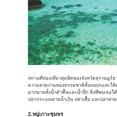
สถานที่ท่องเที่ยว
สุดฮิตของจังหวัดสุราษฏร์
ความสวยงามของธรรมชาติทั้งบนบกและใต้ท้องท
มากมายทั้งน้ำดำตื้นและน้ำลึก สิ่งที่พบเจอใ
ปลากระเบนลายน้ำเงิน ปลาเสื้อ และปลาสว
2.หมู่เกาะชุมพร