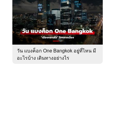
สัปดาห์
ของ
หมวด
เที่ยว
 WeTV
ทั่ว
ไทย
วัน แบงค็อก One Bangkok อยู่ที่ไหน มี
อะไรบ้าง เดินทางอย่างไร
ติดต่อโฆษณา
tencentthbd
sales@tencent.co.th
รา
ร้องเรียนเนื้อหาไม่เหมาะสม
แนะนำติชม แจ้งปัญหาการใช้งาน