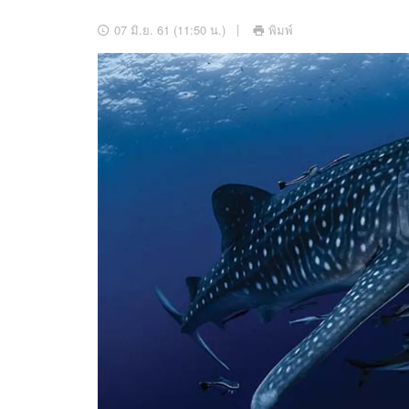
อัปเดตจีน
07 มิ.ย. 61 (11:50 น.)
พิมพ์
เช็กข่าวชัวร์
ติดตามสนุกโซเชี
ดาวน์โหลดสนุกแอปฟรี
สงวนลิขสิทธิ์ ©
2569
บริษัท อิมเมจ ฟิวเจอร์ (ประเทศไทย) จำกัด